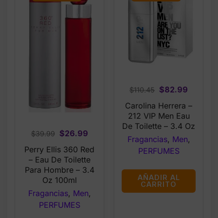
Original
Current
$
82.99
$
110.45
price
price
Carolina Herrera –
was:
is:
212 VIP Men Eau
$110.45.
$82.99.
De Toilette – 3.4 Oz
Original
Current
$
26.99
$
39.99
Fragancias
,
Men
,
price
price
Perry Ellis 360 Red
PERFUMES
was:
is:
– Eau De Toilette
$39.99.
$26.99.
Para Hombre – 3.4
AÑADIR AL
Oz 100ml
CARRITO
Fragancias
,
Men
,
PERFUMES