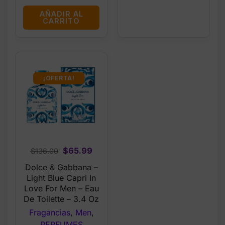
AÑADIR AL
CARRITO
¡OFERTA!
Original
Current
$
65.99
$
136.00
price
price
Dolce & Gabbana –
was:
is:
Light Blue Capri In
$136.00.
$65.99.
Love For Men – Eau
De Toilette – 3.4 Oz
Fragancias
,
Men
,
PERFUMES