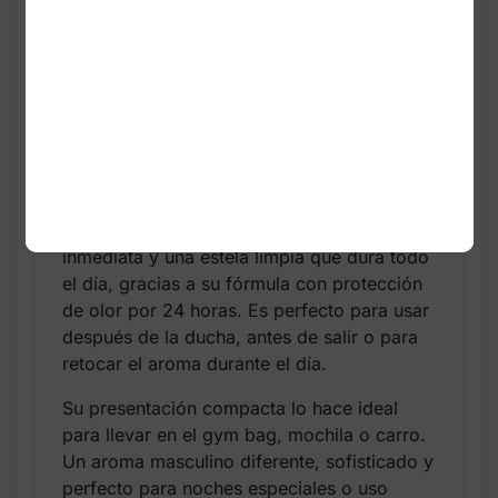
Nocturnal Rose de Bath & Body Works es
una fragancia masculina intensa, moderna y
misteriosa. Su aroma combina notas de
black pepper, wild rose y cedarwood,
creando un perfil aromático único: floral
oscuro con un toque especiado y un fondo
amaderado elegante.
Este body spray de 3.7 oz ofrece frescura
inmediata y una estela limpia que dura todo
el día, gracias a su fórmula con protección
de olor por 24 horas. Es perfecto para usar
después de la ducha, antes de salir o para
retocar el aroma durante el día.
Su presentación compacta lo hace ideal
para llevar en el gym bag, mochila o carro.
Un aroma masculino diferente, sofisticado y
perfecto para noches especiales o uso