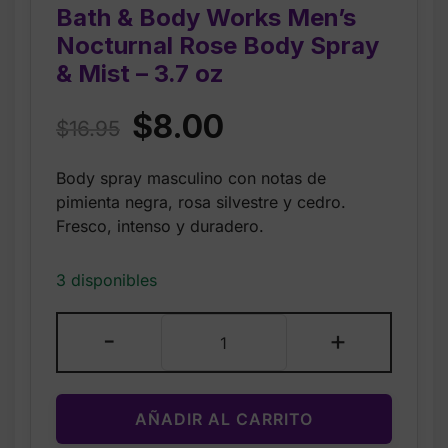
Bath & Body Works Men’s
Nocturnal Rose Body Spray
& Mist – 3.7 oz
Original
Current
$
8.00
$
16.95
price
price
Body spray masculino con notas de
was:
is:
pimienta negra, rosa silvestre y cedro.
$16.95.
$8.00.
Fresco, intenso y duradero.
3 disponibles
Bath
-
+
&
Body
Works
AÑADIR AL CARRITO
Men’s
Nocturnal