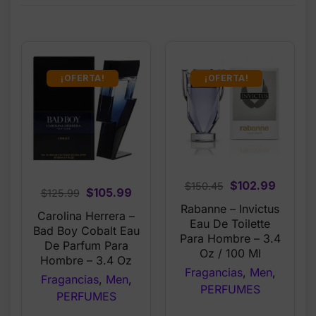
¡OFERTA!
¡OFERTA!
Original
Curren
$
102.99
$
150.45
Original
Current
$
105.99
$
125.99
price
price
Rabanne – Invictus
price
price
Carolina Herrera –
was:
is:
Eau De Toilette
was:
is:
Bad Boy Cobalt Eau
$150.45.
$102.9
Para Hombre – 3.4
$125.99.
$105.99.
De Parfum Para
Oz / 100 Ml
Hombre – 3.4 Oz
Fragancias
,
Men
,
Fragancias
,
Men
,
PERFUMES
PERFUMES