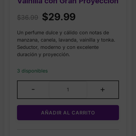
Vainilla con Gran Proyección
Original
Current
$
29.99
$
36.99
price
price
Un perfume dulce y cálido con notas de
was:
is:
manzana, canela, lavanda, vainilla y tonka.
$36.99.
$29.99.
Seductor, moderno y con excelente
duración y proyección.
3 disponibles
Afnan
-
+
9
PM
Eau
AÑADIR AL CARRITO
de
Parfum
para
Hombre