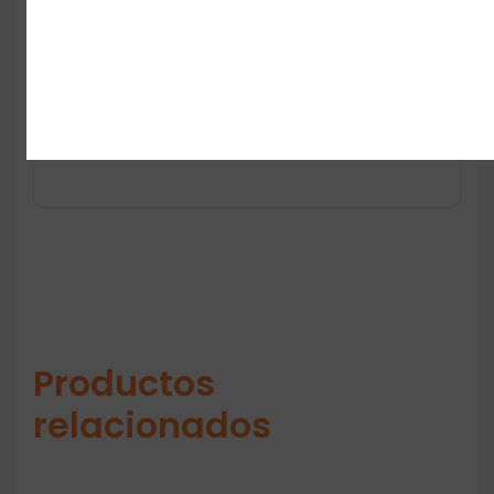
Es un perfume ideal para noches, citas,
fiestas y clima fresco. Perfecto para
hombres que buscan un aroma dulce con
carácter, excelente proyección y un
rendimiento sorprendente por su precio. 9
PM no solo se usa… se siente.
Productos
relacionados