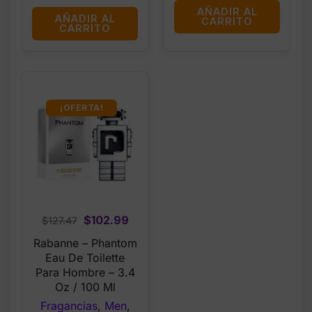
AÑADIR AL
AÑADIR AL
CARRITO
CARRITO
¡OFERTA!
Original
Current
$
102.99
$
127.47
price
price
Rabanne – Phantom
was:
is:
Eau De Toilette
$127.47.
$102.99.
Para Hombre – 3.4
Oz / 100 Ml
Fragancias
,
Men
,