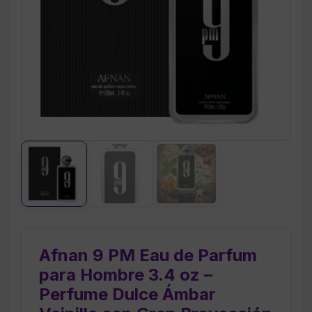
Afnan 9 PM Eau de Parfum
para Hombre 3.4 oz –
Perfume Dulce Ámbar