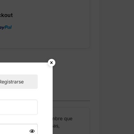
ckout
Registrarse
na, diseñada para el hombre que
or sus fragancias intensas,