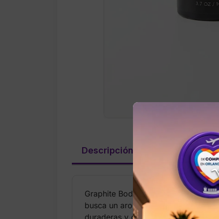
Descripción
Información ad
Graphite Body Spray de Bath & Body
busca un aroma sólido, seguro y ver
duraderas y con carácter.