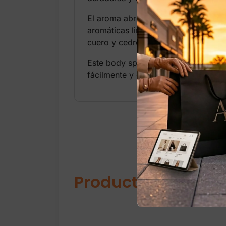
El aroma abre con una mezcla vibran
aromáticas limpias se combinan con
cuero y cedro deja una estela cálida
Este body spray es ideal para usar 
fácilmente y deja la piel con una s
Productos relacio