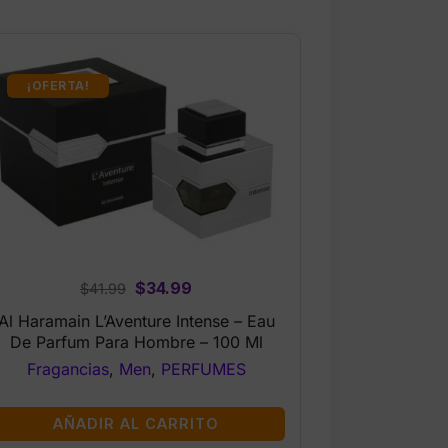
¡OFERTA!
Original
Current
$
34.99
$
41.99
price
price
Al Haramain L’Aventure Intense – Eau
was:
is:
De Parfum Para Hombre – 100 Ml
$41.99.
$34.99.
Fragancias
,
Men
,
PERFUMES
AÑADIR AL CARRITO