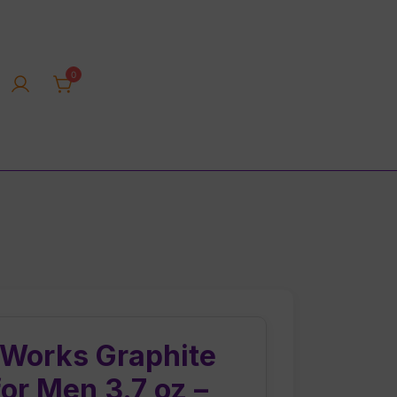
0
rica tienda online
 Works Graphite
or Men 3.7 oz –