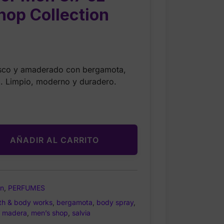
hop Collection
rrent
ice
esco y amaderado con bergamota,
o. Limpio, moderno y duradero.
.00.
AÑADIR AL CARRITO
n
,
PERFUMES
th & body works
,
bergamota
,
body spray
,
,
madera
,
men’s shop
,
salvia