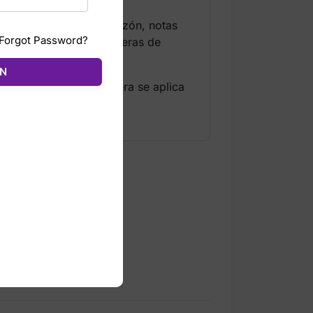
energizante. En el corazón, notas
Forgot Password?
mador. El fondo de maderas de
ÓN
diario. Su fórmula ligera se aplica