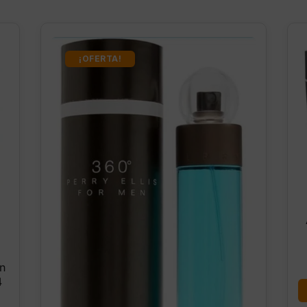
¡OFERTA!
In
4