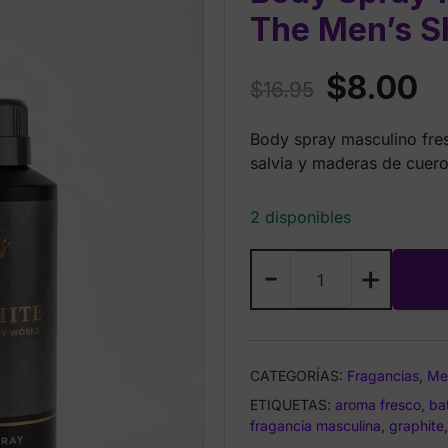
The Men’s S
Original
Cu
$
8.00
$
16.95
price
pr
Body spray masculino fr
was:
is:
salvia y maderas de cuer
$16.95.
$8
2 disponibles
Bath
-
+
&
Body
Works
Graphite
CATEGORÍAS:
Fragancias
,
Me
Body
ETIQUETAS:
Spray
aroma fresco
,
ba
fragancia masculina
,
graphite
for