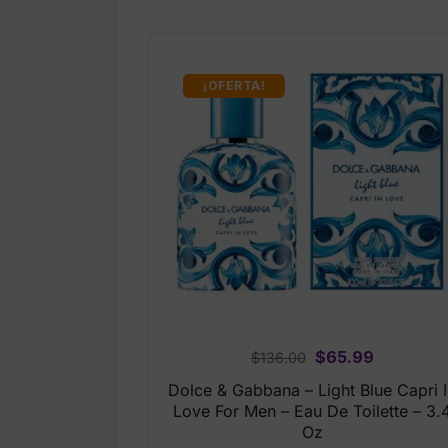
¡OFERTA!
Original
Current
$
65.99
$
136.00
price
price
Dolce & Gabbana – Light Blue Capri 
was:
is:
Love For Men – Eau De Toilette – 3.
$136.00.
$65.99.
Oz