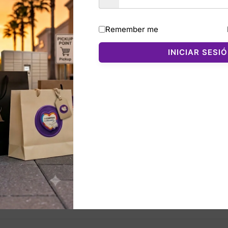
te de bergamota y salvia, creando una sensación fresca y 
Remember me
 un toque especiado que aporta masculinidad sin ser abru
, elegante y muy varonil.
INICIAR SESI
después del baño, después del gimnasio o como refrescante 
ensación fresca y un aroma duradero.
nados