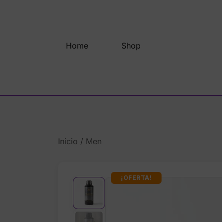
Saltar
al
contenido
Home
Shop
Inicio
/
Men
¡OFERTA!