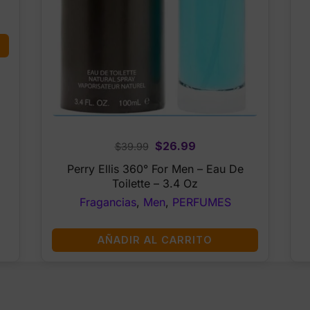
Original
Current
$
26.99
$
39.99
price
price
Perry Ellis 360° For Men – Eau De
was:
is:
Toilette – 3.4 Oz
$39.99.
$26.99.
Fragancias
,
Men
,
PERFUMES
AÑADIR AL CARRITO