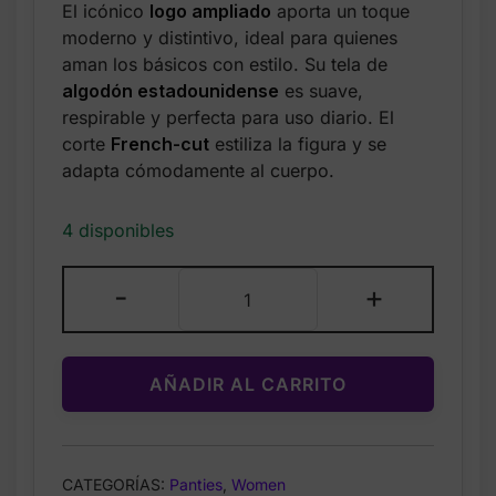
El icónico
logo ampliado
aporta un toque
was:
is:
moderno y distintivo, ideal para quienes
$12.50.
$5.99.
aman los básicos con estilo. Su tela de
algodón estadounidense
es suave,
respirable y perfecta para uso diario. El
corte
French-cut
estiliza la figura y se
adapta cómodamente al cuerpo.
4 disponibles
Victoria’s
-
+
Secret
–
Exploded
AÑADIR AL CARRITO
Logo
Cotton
90s
Brief
CATEGORÍAS:
Panties
,
Women
Panty