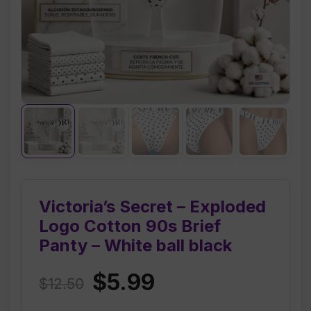
Victoria’s Secret – Exploded
Logo Cotton 90s Brief
Panty – White ball black
Original
Current
$
5.99
$
12.50
price
price