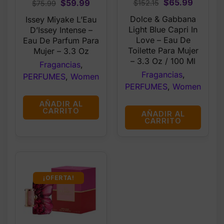
Original
Current
$
65.99
Original
Current
$
59.99
$
152.15
$
75.99
price
price
price
price
Dolce & Gabbana
Issey Miyake L’Eau
was:
is:
was:
is:
Light Blue Capri In
D’Issey Intense –
$152.15.
$65.99.
$75.99.
$59.99.
Love – Eau De
Eau De Parfum Para
Toilette Para Mujer
Mujer – 3.3 Oz
– 3.3 Oz / 100 Ml
Fragancias
,
Fragancias
,
PERFUMES
,
Women
PERFUMES
,
Women
AÑADIR AL
CARRITO
AÑADIR AL
CARRITO
¡OFERTA!