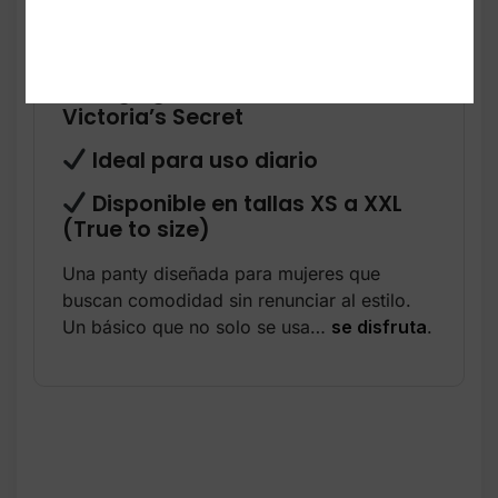
Corte 90s French-cut:
favorecedor y moderno
Logo grande icónico de
Victoria’s Secret
Ideal para uso diario
Disponible en tallas XS a XXL
(True to size)
Una panty diseñada para mujeres que
buscan comodidad sin renunciar al estilo.
Un básico que no solo se usa…
se disfruta
.