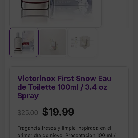
Victorinox First Snow Eau
de Toilette 100ml / 3.4 oz
Spray
Original
Current
$
19.99
$
25.00
price
price
Fragancia fresca y limpia inspirada en el
was:
is:
primer día de nieve. Presentación 100 ml /