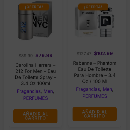
¡OFERTA!
¡OFERTA!
Original
Curren
$
102.99
$
127.47
Original
Current
$
79.99
$
89.99
price
price
price
price
Rabanne – Phantom
Carolina Herrera –
was:
is:
was:
is:
Eau De Toilette
212 For Men – Eau
$127.47.
$102.99
Para Hombre – 3.4
$89.99.
$79.99.
De Toilette Spray –
Oz / 100 Ml
3.4 Oz 100ml
Fragancias
,
Men
,
Fragancias
,
Men
,
PERFUMES
PERFUMES
AÑADIR AL
AÑADIR AL
CARRITO
CARRITO