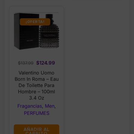
¡OFERTA!
Original
Current
$
124.99
$
137.99
price
price
Valentino Uomo
was:
is:
Born In Roma – Eau
$137.99.
$124.99.
De Toilette Para
Hombre – 100ml
3.4 Oz
Fragancias
,
Men
,
PERFUMES
AÑADIR AL
CARRITO