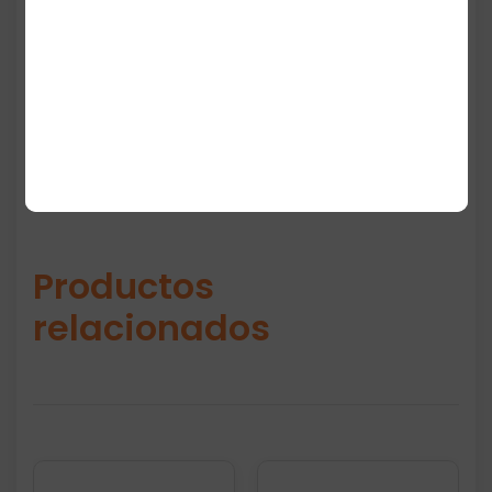
excelente rendimiento y un diseño
minimalista característico de Victorinox.
Productos
relacionados