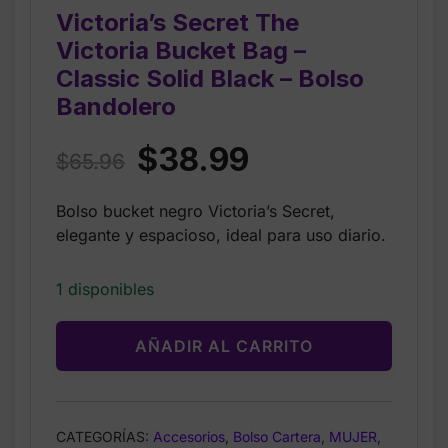
Victoria’s Secret The
Victoria Bucket Bag –
Classic Solid Black – Bolso
Bandolero
Original
Current
$
38.99
$
65.96
price
price
Bolso bucket negro Victoria’s Secret,
was:
is:
elegante y espacioso, ideal para uso diario.
$65.96.
$38.99.
1 disponibles
AÑADIR AL CARRITO
CATEGORÍAS:
Accesorios
,
Bolso Cartera
,
MUJER
,