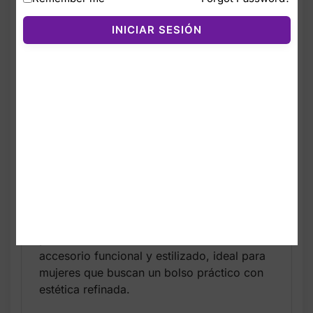
uso diario. Su diseño tipo bucket ofrece un
INICIAR SESIÓN
estilo minimalista y sofisticado, perfecto
para combinar con outfits casuales o más
formales.
Fabricado con materiales de alta calidad,
cuenta con un acabado sólido en color
negro que aporta un look limpio y premium.
Su estructura espaciosa permite llevar
teléfono, billetera, llaves, maquillaje y otros
esenciales sin perder comodidad.
El diseño incluye correa ajustable para
llevarlo al hombro o cruzado, cierre seguro
y detalles característicos de la marca. Es un
accesorio funcional y estilizado, ideal para
mujeres que buscan un bolso práctico con
estética refinada.