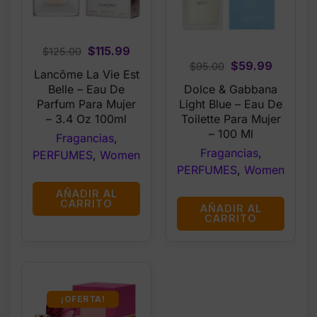
Original
Current
$
115.99
$
125.00
Original
Current
$
59.99
$
95.00
price
price
Lancôme La Vie Est
price
price
was:
is:
Dolce & Gabbana
Belle – Eau De
was:
is:
$125.00.
$115.99.
Light Blue – Eau De
Parfum Para Mujer
$95.00.
$59.99.
Toilette Para Mujer
– 3.4 Oz 100ml
– 100 Ml
Fragancias
,
Fragancias
,
PERFUMES
,
Women
PERFUMES
,
Women
AÑADIR AL
CARRITO
AÑADIR AL
CARRITO
¡OFERTA!