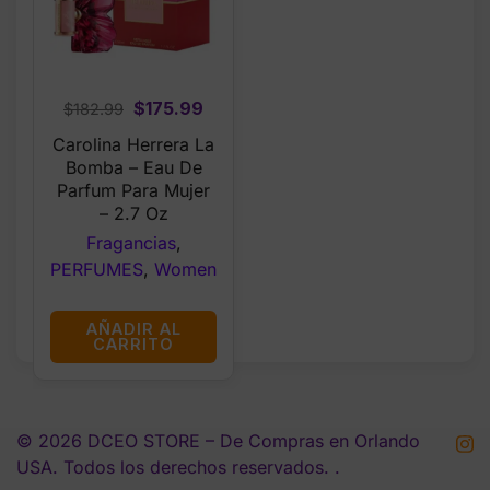
Original
Current
$
175.99
$
182.99
price
price
Carolina Herrera La
was:
is:
Bomba – Eau De
$182.99.
$175.99.
Parfum Para Mujer
– 2.7 Oz
Fragancias
,
PERFUMES
,
Women
AÑADIR AL
CARRITO
© 2026 DCEO STORE – De Compras en Orlando
USA. Todos los derechos reservados. .