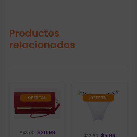
Productos
relacionados
¡OFERTA!
¡OFERTA!
Original
Current
$
20.99
$
48.00
Original
Current
$
5.99
$
12.50