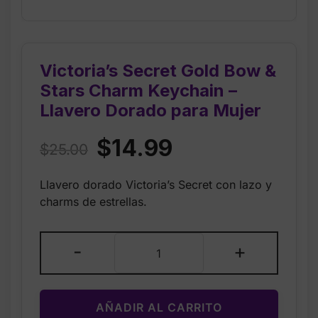
Victoria’s Secret Gold Bow &
Stars Charm Keychain –
Llavero Dorado para Mujer
Original
Current
$
14.99
$
25.00
price
price
Llavero dorado Victoria’s Secret con lazo y
was:
is:
charms de estrellas.
$25.00.
$14.99.
Victoria’s
-
+
Secret
Gold
Bow
AÑADIR AL CARRITO
&