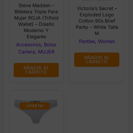
price
price
Steve Madden –
price
price
Victoria’s Secret –
was:
is:
Billetera Triple Para
was:
is:
Exploded Logo
$48.00.
$20.99.
Mujer ROJA (Trifold
$12.50.
$5.99.
Cotton 90s Brief
Wallet) – Diseño
Panty – White Talla
Moderno Y
M
Elegante
Panties
,
Women
Accesorios
,
Bolso
Cartera
,
MUJER
AÑADIR AL
CARRITO
AÑADIR AL
CARRITO
¡OFERTA!