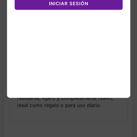
INICIAR SESIÓN
El llavero Victoria’s Secret Bow & Stars
Charm Keychain es un accesorio elegante y
llamativo diseñado para complementar
bolsos, mochilas o llaves con un toque
femenino y glamoroso. Su diseño incluye un
lazo dorado brillante acompañado de
charms colgantes en forma de estrellas,
todo en hardware dorado de alta calidad.
El estilo multi‑charm aporta movimiento y
brillo, convirtiéndolo en un accesorio
perfecto para quienes aman los detalles
sofisticados de Victoria’s Secret. Es
resistente, ligero y completamente nuevo,
ideal como regalo o para uso diario.