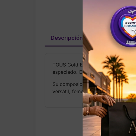
Descripción
Valoraciones (
TOUS Gold Eau de Parfum es una fra
especiado. Es un perfume pensado p
Su composición combina notas flora
versátil, femenina y fácil de llevar,