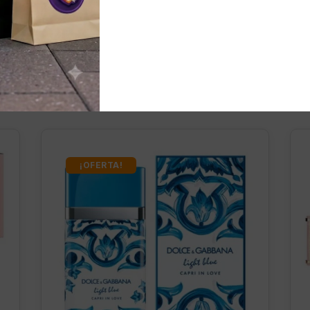
nados
¡OFERTA!