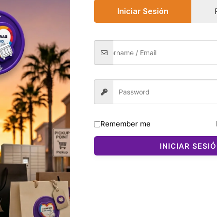
Iniciar Sesión
0)
gancia femenina creada por Fred Hayman, caracterizada po
ara mujeres que buscan un aroma elegante pero ligero, per
Remember me
les suaves con un toque especiado que aporta calidez y pe
 ideal para quienes prefieren perfumes equilibrados y no inva
INICIAR SESI