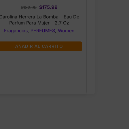
Original
Current
$
175.99
$
182.99
price
price
Carolina Herrera La Bomba – Eau De
was:
is:
Parfum Para Mujer – 2.7 Oz
$182.99.
$175.99.
Fragancias
,
PERFUMES
,
Women
AÑADIR AL CARRITO