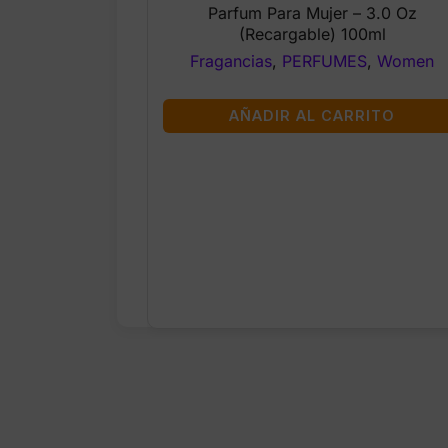
was:
is:
Parfum Para Mujer – 3.0 Oz
$168.99.
$162.99.
(Recargable) 100ml
Fragancias
,
PERFUMES
,
Women
AÑADIR AL CARRITO