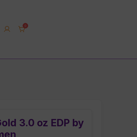
0
rica tienda online
old 3.0 oz EDP by
men