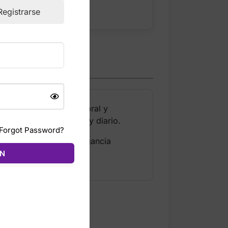
Registrarse
r un aroma fresco, floral y
fecto para uso casual y diario.
Forgot Password?
rsonalidad. Es una fragancia
sivos.
ÓN