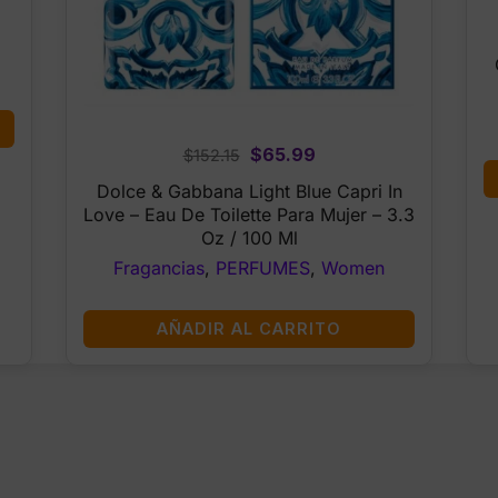
Original
Current
$
65.99
$
152.15
price
price
Dolce & Gabbana Light Blue Capri In
was:
is:
Love – Eau De Toilette Para Mujer – 3.3
$152.15.
$65.99.
Oz / 100 Ml
Fragancias
,
PERFUMES
,
Women
AÑADIR AL CARRITO