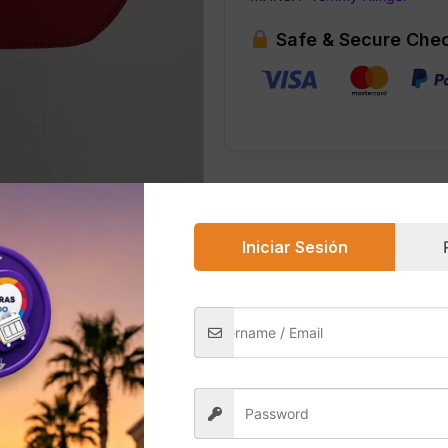
Safe & Secure Che
Iniciar Sesión
0)
n color rojo es un accesorio moderno, elegante y perfecto 
idad y estilo, ideal para llevar lo esencial sin perder mo