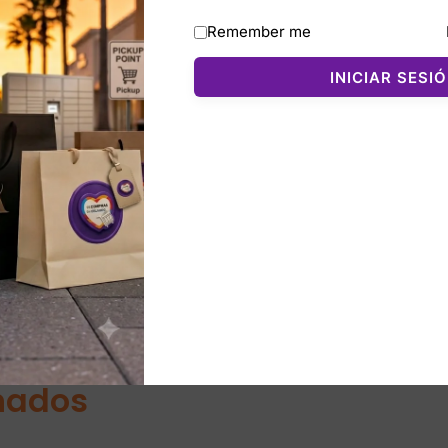
po cuero vegano (PU) o nylon premium (según el modelo), e
Remember me
cónico logo TH que aporta un toque distintivo de la marca. 
atilidad y confort.
INICIAR SESI
cierre seguro, bolsillo frontal o trasero (dependiendo del 
aje y accesorios pequeños. El color rojo vibrante lo conviert
antes.
 estilo clásico de Tommy Hilfiger.
nados