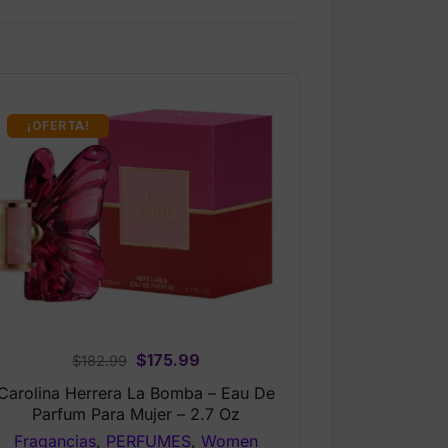
¡OFERTA!
Original
Current
$
175.99
$
182.99
price
price
Carolina Herrera La Bomba – Eau De
was:
is:
Parfum Para Mujer – 2.7 Oz
$182.99.
$175.99.
Fragancias
,
PERFUMES
,
Women