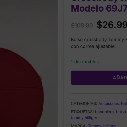
Modelo 69J
Original
$
26.9
$
108.00
price
Bolso crossbody Tommy Hi
was:
con correa ajustable.
$108.00.
1 disponibles
AÑAD
CATEGORÍAS:
Accesorios
,
Bol
ETIQUETAS:
bandolero
,
bolso 
tommy hilfiger
MARCA:
Tommy Hilfiger