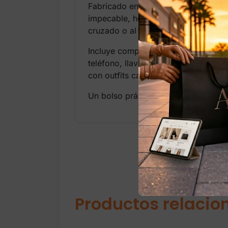
Fabricado en material resistente ti
impecable, herrajes metálicos y el i
cruzado o al hombro, brindando vers
Incluye compartimento principal con 
teléfono, llaves, billetera, maquill
con outfits casuales, urbanos o eleg
Un bolso práctico, femenino y con el
Productos relacio