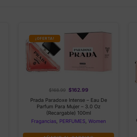
¡OFERTA!
Original
Current
$
162.99
$
168.99
price
price
Prada Paradoxe Intense – Eau De
was:
is:
Parfum Para Mujer – 3.0 Oz
$168.99.
$162.99.
(Recargable) 100ml
Fragancias
,
PERFUMES
,
Women