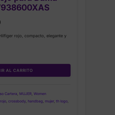
7938600XAS
Current
9
price
lfiger rojo, compacto, elegante y
is:
$26.99.
IR AL CARRITO
so Cartera
,
MUJER
,
Women
rojo
,
crossbody
,
handbag
,
mujer
,
th logo
,