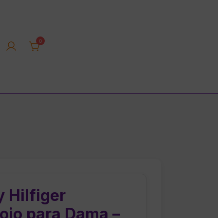
0
rica tienda online
 Hilfiger
ojo para Dama –