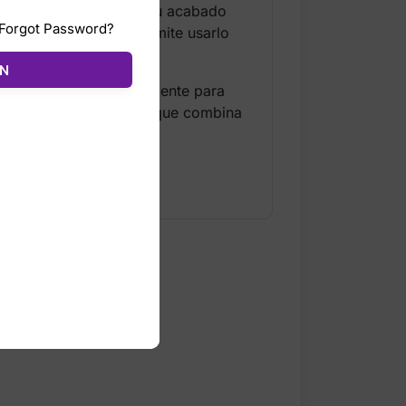
ste bolso destaca por su acabado
Forgot Password?
Su correa ajustable permite usarlo
ÓN
modelo) y espacio suficiente para
e en una pieza llamativa que combina