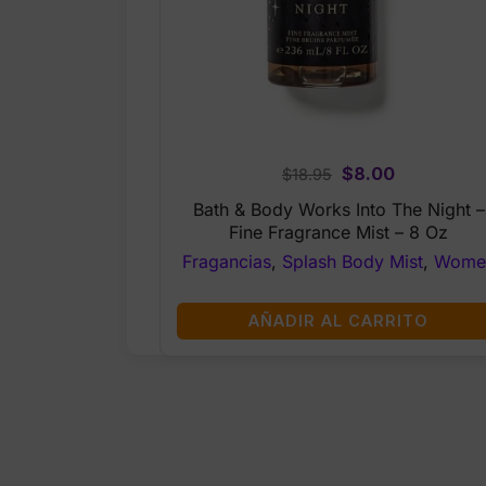
Original
Current
$
8.00
$
18.95
price
price
Bath & Body Works Into The Night –
was:
is:
Fine Fragrance Mist – 8 Oz
$18.95.
$8.00.
Fragancias
,
Splash Body Mist
,
Wome
AÑADIR AL CARRITO