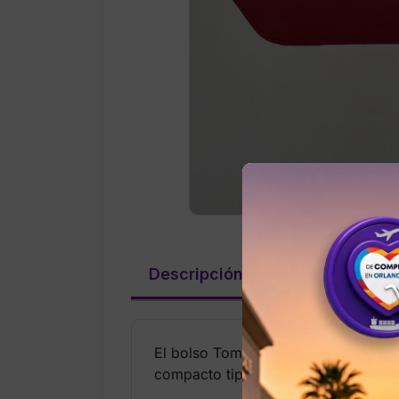
Descripción
Valoraciones (
El bolso Tommy Hilfiger Crossbody e
compacto tipo bandolero ofrece comod