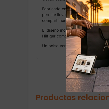
Fabricado en material resistente tip
permite llevar cartera, teléfono, l
compartimentos internos.
El diseño incluye asas cómodas para
Hilfiger como el logo metálico o plac
Un bolso versátil, femenino y elegan
Productos relacio