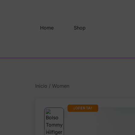
Saltar
al
contenido
Home
Shop
Inicio
/
Women
¡OFERTA!