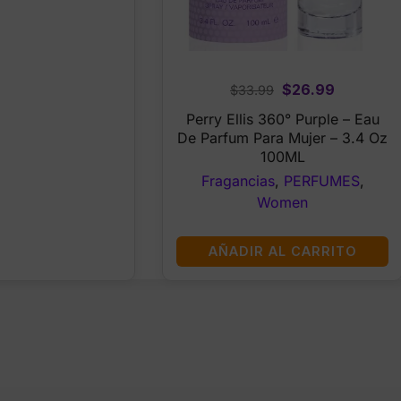
Original
Current
$
26.99
$
33.99
price
price
Perry Ellis 360° Purple – Eau
was:
is:
De Parfum Para Mujer – 3.4 Oz
$33.99.
$26.99.
100ML
Fragancias
,
PERFUMES
,
Women
AÑADIR AL CARRITO