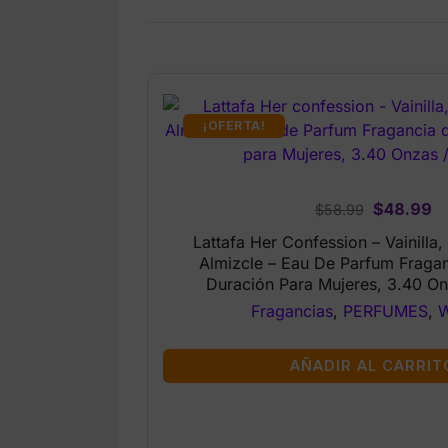
¡OFERTA!
Original
C
$
48.99
$
58.99
price
pr
Lattafa Her Confession – Vainilla,
was:
is:
Almizcle – Eau De Parfum Fraga
$58.99.
$4
Duración Para Mujeres, 3.40 On
Fragancias
,
PERFUMES
,
AÑADIR AL CARRIT