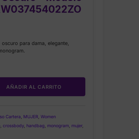
XW037454022ZO
Current
9
price
l oscuro para dama, elegante,
is:
 monogram.
$34.99.
AÑADIR AL CARRITO
so Cartera
,
MUJER
,
Women
o
,
crossbody
,
handbag
,
monogram
,
mujer
,