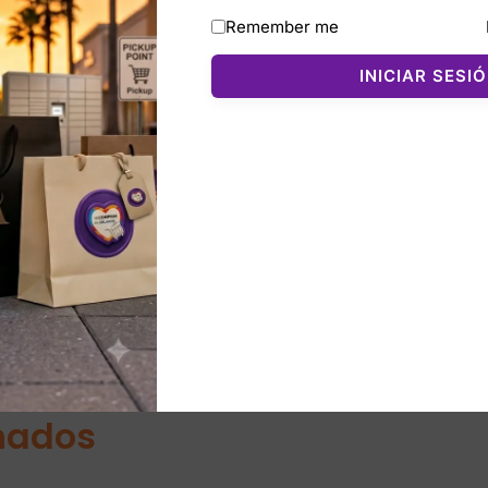
Remember me
o cuero vegano (PU), ofrece durabilidad y un acabado sofis
laves, cosméticos, agenda, lentes y más, manteniendo todo o
INICIAR SESI
 el hombro o correa ajustable (según el modelo), cierre s
a frontal. Es ideal para trabajo, universidad, viajes o uso c
te que combina estilo y funcionalidad.
nados