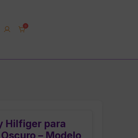
0
rica tienda online
Hilfiger para
 Oscuro – Modelo