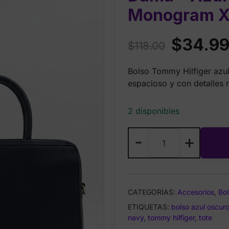
Monogram 
Original
$
34.9
$
118.00
price
Bolso Tommy Hilfiger azu
was:
espacioso y con detalles
$118.00.
2 disponibles
Bolso
-
+
Tommy
Hilfiger
para
Dama
CATEGORÍAS:
Accesorios
,
Bol
–
ETIQUETAS:
Azul
bolso azul oscur
navy
,
tommy hilfiger
,
tote
Oscuro