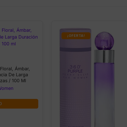
¡OFERTA!
urrent
ice
 Floral, Ámbar,
ncia De Larga
8.99.
zas / 100 Ml
Women
O