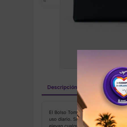
Descripción
Valoraciones (
El Bolso Tommy Hilfiger para dama e
uso diario. Su diseño incorpora el 
elevan cualquier outfit.