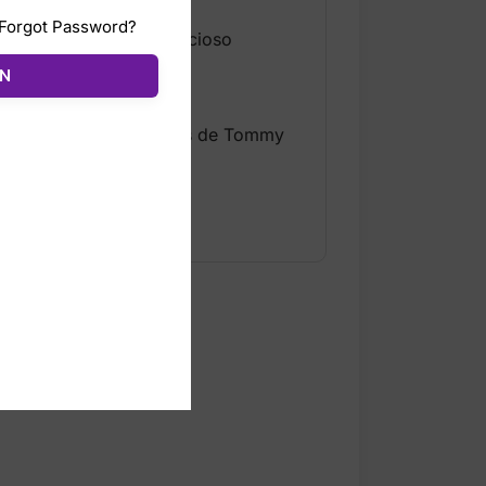
Forgot Password?
ticado. Su interior espacioso
rganizado gracias a sus
ÓN
eguro y detalles icónicos de Tommy
asual diario.