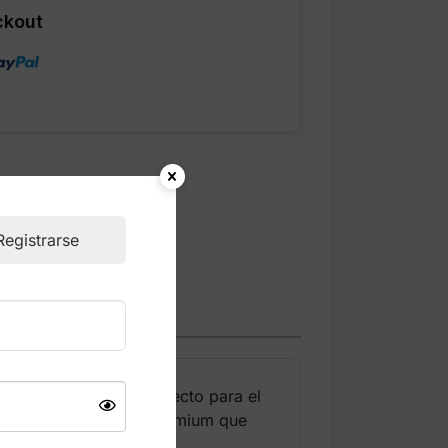
ckout
O
Registrarse
egante, moderno y perfecto para el
s dorados y acabados premium que