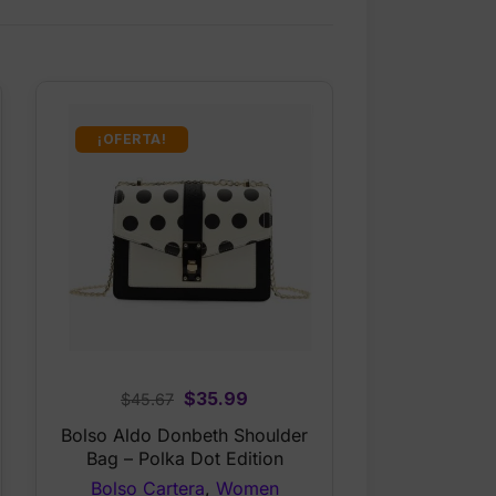
¡OFERTA!
Original
Current
$
35.99
$
45.67
price
price
Bolso Aldo Donbeth Shoulder
was:
is:
Bag – Polka Dot Edition
$45.67.
$35.99.
Bolso Cartera
,
Women