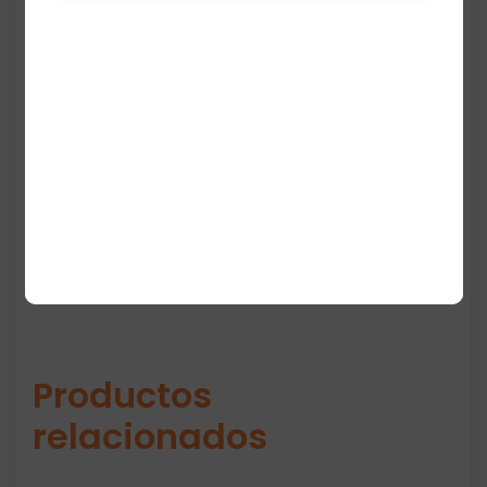
Fabricada en materiales duraderos y de alta
calidad, esta cartera ofrece organización,
estilo y practicidad en un solo accesorio.
Perfecta para mujeres que buscan un
monedero negro versátil, resistente y con el
sello clásico de Tommy Hilfiger.
Productos
relacionados