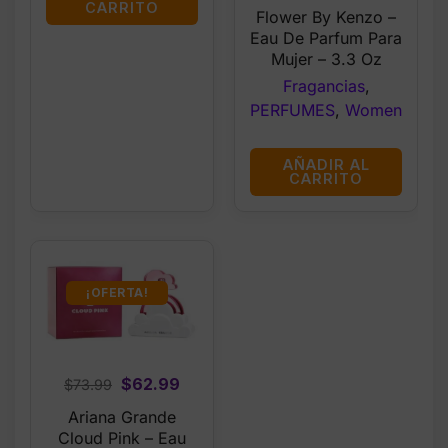
price
price
CARRITO
Flower By Kenzo –
was:
is:
Eau De Parfum Para
$66.99.
$62.99.
Mujer – 3.3 Oz
Fragancias
,
PERFUMES
,
Women
AÑADIR AL
CARRITO
¡OFERTA!
Original
Current
$
62.99
$
73.99
price
price
Ariana Grande
was:
is:
Cloud Pink – Eau