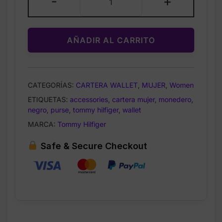
-
+
Hilfiger
Women’s
Black
AÑADIR AL CARRITO
Wallet
–
Monedero
Negro
CATEGORÍAS:
CARTERA WALLET
,
MUJER
,
Women
para
ETIQUETAS:
accessories
,
cartera mujer
,
monedero
,
Mujer
negro
,
purse
,
tommy hilfiger
,
wallet
cantidad
MARCA:
Tommy Hilfiger
Safe & Secure Checkout