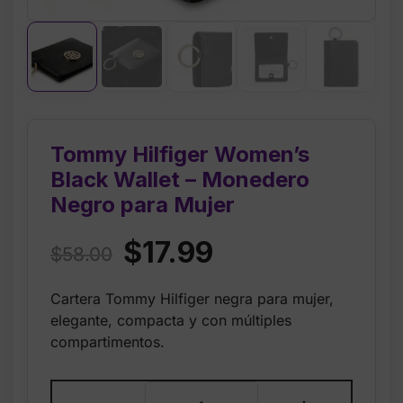
Tommy Hilfiger Women’s
Black Wallet – Monedero
Negro para Mujer
Original
Current
$
17.99
$
58.00
price
price
Cartera Tommy Hilfiger negra para mujer,
was:
is:
elegante, compacta y con múltiples
$58.00.
$17.99.
compartimentos.
Tommy