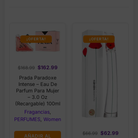
¡OFERTA!
¡OFERTA!
Original
Current
$
162.99
$
168.99
price
price
Prada Paradoxe
was:
is:
Intense – Eau De
$168.99.
$162.99.
Parfum Para Mujer
– 3.0 Oz
(Recargable) 100ml
Fragancias
,
PERFUMES
,
Women
Original
Current
$
62.99
$
66.99
AÑADIR AL