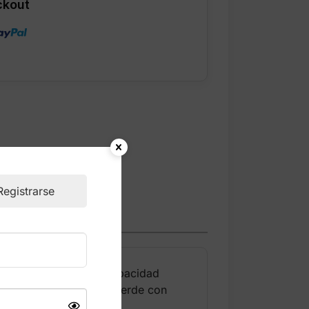
ckout
Registrarse
derno, su excelente capacidad
ombinación de colores verde con