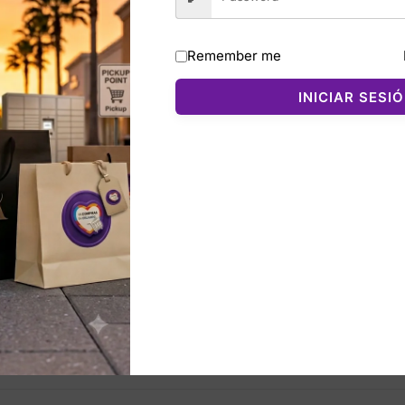
de alta calidad, es resistente a derrames y mantiene las be
 es práctica, higiénica y fácil de abrir con un solo botón. 
Remember me
INICIAR SESI
a, viajes o actividades al aire libre. Su tamaño de 24 oz (7
e.
nados