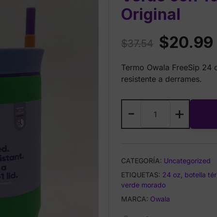
Original
Original
$
20.99
$
37.54
price
Termo Owala FreeSip 24 o
was:
i
resistente a derrames.
$37.54.
Termo
-
+
Owala
FreeSip
24
oz
CATEGORÍA:
Uncategorized
–
ETIQUETAS:
Verde
24 oz
,
botella té
verde morado
con
Tapa
MARCA:
Owala
Morada