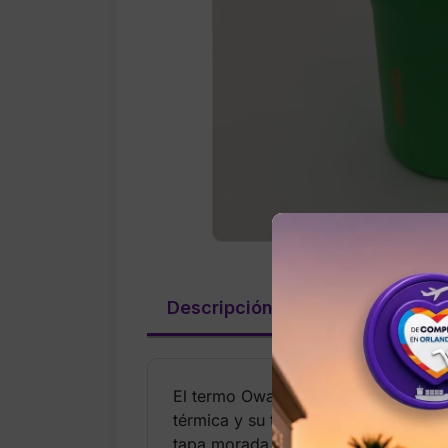
Descripción
Valoraciones (
El termo Owala FreeSip de 24 oz es
térmica y su tapa 2‑en‑1 que permit
tapa morada y detalles naranja lo hac