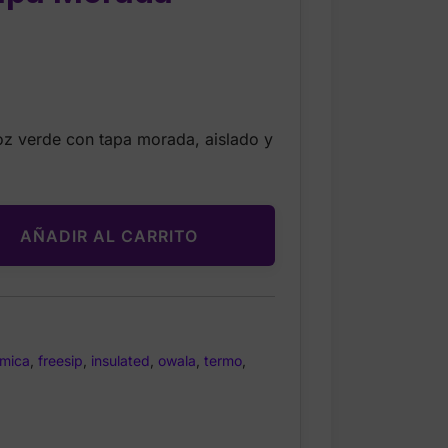
Current
price
z verde con tapa morada, aislado y
s:
$20.99.
AÑADIR AL CARRITO
rmica
,
freesip
,
insulated
,
owala
,
termo
,