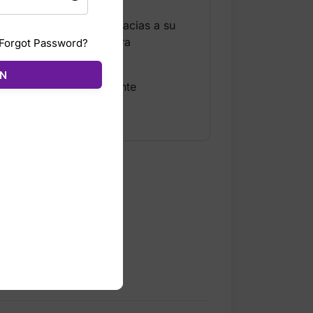
bidas frías por horas gracias a su
Incluye asa integrada para
Forgot Password?
ÓN
10 ml) ofrece una excelente