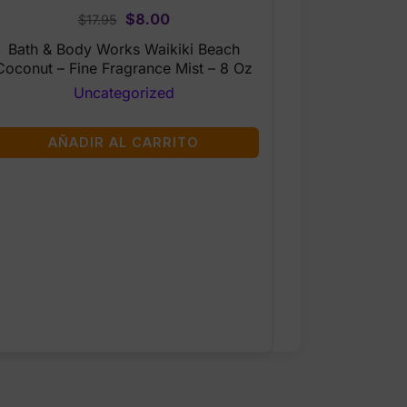
Original
Current
$
8.00
$
17.95
price
price
Bath & Body Works Waikiki Beach
was:
is:
Coconut – Fine Fragrance Mist – 8 Oz
$17.95.
$8.00.
Uncategorized
AÑADIR AL CARRITO