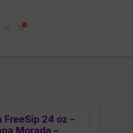
0
rica tienda online
 FreeSip 24 oz –
apa Morada –