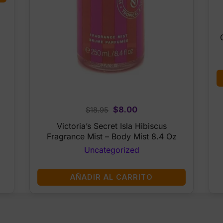
Original
Current
$
8.00
$
18.95
price
price
Victoria’s Secret Isla Hibiscus
was:
is:
Fragrance Mist – Body Mist 8.4 Oz
$18.95.
$8.00.
Uncategorized
AÑADIR AL CARRITO