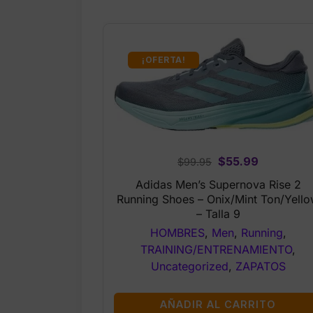
¡OFERTA!
Original
Current
$
55.99
$
99.95
price
price
Adidas Men’s Supernova Rise 2
was:
is:
Running Shoes – Onix/Mint Ton/Yell
$99.95.
$55.99.
– Talla 9
HOMBRES
,
Men
,
Running
,
TRAINING/ENTRENAMIENTO
,
Uncategorized
,
ZAPATOS
AÑADIR AL CARRITO