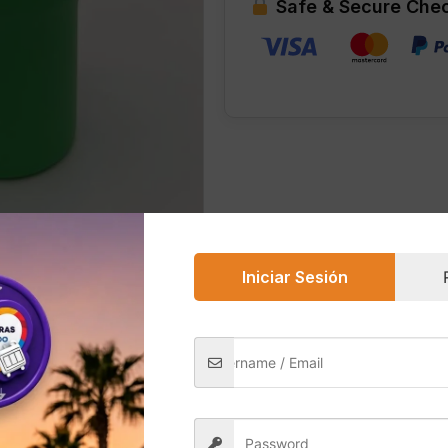
Safe & Secure Che
–
Original
cantidad
Iniciar Sesión
0)
 uno de los modelos más populares gracias a su diseño mo
e beber con popote o directamente desde la boquilla. Su c
e llamativo, juvenil y perfecto para uso diario.