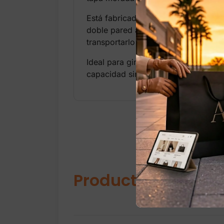
Está fabricado con acero inoxidable 
doble pared aislada. Su tapa FreeSip
transportarlo cómodamente.
Ideal para gimnasio, trabajo, escuel
capacidad sin ser demasiado grand
Productos relacio