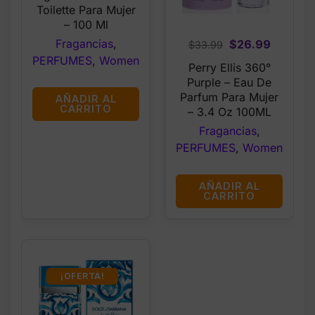
$95.00.
$59.99.
Toilette Para Mujer
– 100 Ml
Original
Current
Fragancias
,
$
26.99
$
33.99
price
price
PERFUMES
,
Women
Perry Ellis 360°
was:
is:
Purple – Eau De
$33.99.
$26.99.
Parfum Para Mujer
AÑADIR AL
CARRITO
– 3.4 Oz 100ML
Fragancias
,
PERFUMES
,
Women
AÑADIR AL
CARRITO
¡OFERTA!