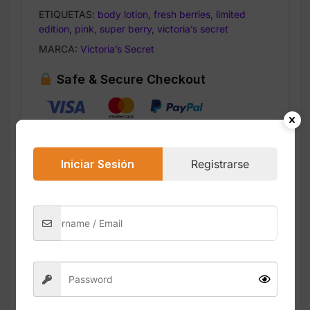
ETIQUETAS:
body lotion
,
fresh berries
,
limited
edition
,
pink
,
super berry
,
victoria’s secret
MARCA:
Victoria’s Secret
Safe & Secure Checkout
Iniciar Sesión
Registrarse
Descripción
Valoraciones (0)
La Super Berry Body Lotion de Victoria’s
Secret PINK es una loción corporal en
edición limitada diseñada para ofrecer