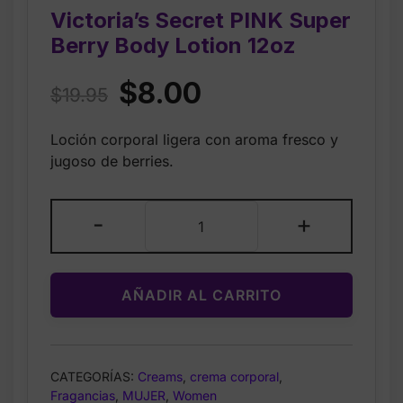
Victoria’s Secret PINK Super
Berry Body Lotion 12oz
Original
Current
$
8.00
$
19.95
price
price
Loción corporal ligera con aroma fresco y
was:
is:
jugoso de berries.
$19.95.
$8.00.
Victoria’s
-
+
Secret
PINK
Super
AÑADIR AL CARRITO
Berry
Body
Lotion
12oz
CATEGORÍAS:
Creams
,
crema corporal
,
cantidad
Fragancias
,
MUJER
,
Women