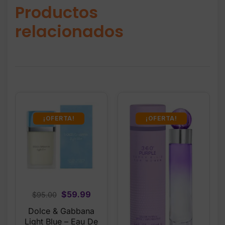
Productos
relacionados
¡OFERTA!
¡OFERTA!
Original
Current
$
59.99
$
95.00
price
price
Dolce & Gabbana
was:
is:
Light Blue – Eau De