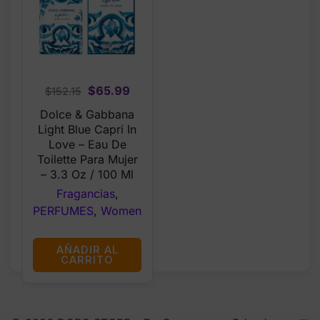
Original
Current
$
65.99
$
152.15
price
price
Dolce & Gabbana
was:
is:
Light Blue Capri In
$152.15.
$65.99.
Love – Eau De
Toilette Para Mujer
– 3.3 Oz / 100 Ml
Fragancias
,
PERFUMES
,
Women
AÑADIR AL
CARRITO