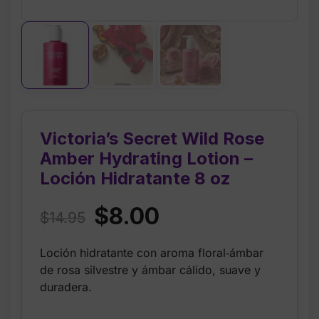
Victoria’s Secret Wild Rose
Amber Hydrating Lotion –
Loción Hidratante 8 oz
Original
Current
$
8.00
$
14.95
price
price
Loción hidratante con aroma floral‑ámbar
was:
is:
de rosa silvestre y ámbar cálido, suave y
$14.95.
$8.00.
duradera.