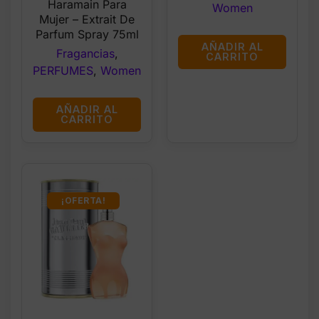
Haramain Para
Women
Mujer – Extrait De
Parfum Spray 75ml
AÑADIR AL
Fragancias
,
CARRITO
PERFUMES
,
Women
AÑADIR AL
CARRITO
¡OFERTA!