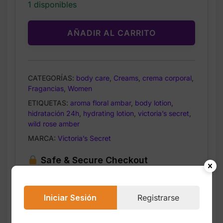
1 disponibles
AÑADIR AL CARRITO
CATEGORÍAS:
body care
,
Creams
,
crema corporal
,
Fragancias
,
Women
ETIQUETAS:
aroma floral ambar
,
body lotion
,
hidratación 24h
,
hydrating lotion
,
victoria’s secret
,
wild rose amber
MARCA:
Victoria’s Secret
Safe & Secure Checkout
Iniciar Sesión
Registrarse