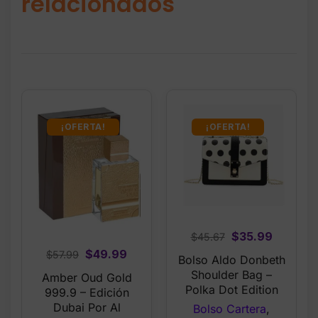
relacionados
¡OFERTA!
¡OFERTA!
Original
Current
$
35.99
$
45.67
price
price
Original
Current
$
49.99
$
57.99
Bolso Aldo Donbeth
was:
is:
price
price
Shoulder Bag –
Amber Oud Gold
$45.67.
$35.99.
was:
is:
Polka Dot Edition
999.9 – Edición
$57.99.
$49.99.
Dubai Por Al
Bolso Cartera
,