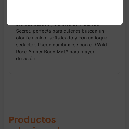
diario después de la ducha.
Esta fragancia pertenece a la línea de
aromas cálidos y florales de Victoria’s
Secret, perfecta para quienes buscan un
olor femenino, sofisticado y con un toque
seductor. Puede combinarse con el *Wild
Rose Amber Body Mist* para mayor
duración.
Productos