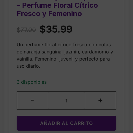
– Perfume Floral Cítrico
Fresco y Femenino
Original
Current
$
35.99
$
77.00
price
price
Un perfume floral cítrico fresco con notas
was:
is:
de naranja sanguina, jazmín, cardamomo y
$77.00.
$35.99.
vainilla. Femenino, juvenil y perfecto para
uso diario.
3 disponibles
Lacoste
-
+
Touch
of
Pink
AÑADIR AL CARRITO
Eau
de