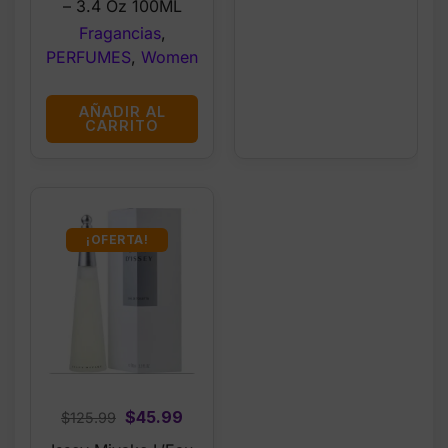
– 3.4 Oz 100ML
Fragancias
,
PERFUMES
,
Women
AÑADIR AL
CARRITO
¡OFERTA!
Original
Current
$
45.99
$
125.99
price
price