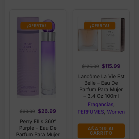
¡OFERTA!
¡OFERTA!
Original
Curren
$
115.99
$
125.00
price
price
Lancôme La Vie Est
was:
is:
Belle – Eau De
$125.00.
$115.99
Parfum Para Mujer
– 3.4 Oz 100ml
Fragancias
,
Original
Current
$
26.99
$
33.99
PERFUMES
,
Women
price
price
Perry Ellis 360°
was:
is:
Purple – Eau De
AÑADIR AL
$33.99.
$26.99.
CARRITO
Parfum Para Mujer