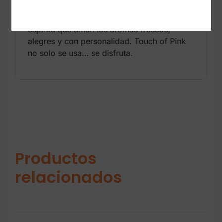
Es un perfume ideal para uso diario, clima
cálido, oficina o para mujeres jóvenes de
espíritu que aman los aromas frescos,
alegres y con personalidad. Touch of Pink
no solo se usa… se disfruta.
Productos
relacionados