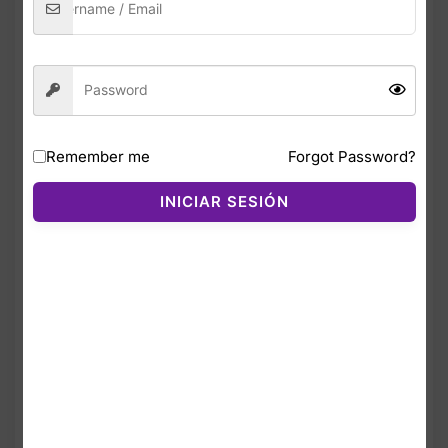
Lacoste Touch of Pink Eau de Toilette es
una fragancia floral cítrica fresca, juvenil y
femenina, creada para mujeres que irradian
energía, alegría y espontaneidad. Es uno de
los perfumes más icónicos de Lacoste,
perfecto para quienes buscan un aroma
Remember me
Forgot Password?
limpio, vibrante y lleno de vida.
INICIAR SESIÓN
La salida abre con una mezcla chispeante
de naranja sanguina, cilantro y cardamomo,
creando un inicio fresco, brillante y
ligeramente especiado. En el corazón, el
jazmín, la violeta y un toque inesperado de
zanahoria aportan un carácter floral suave,
moderno y muy femenino. El fondo
combina vainilla, almizcle y sándalo,
dejando una estela cálida, dulce y delicada
que acompaña durante horas.