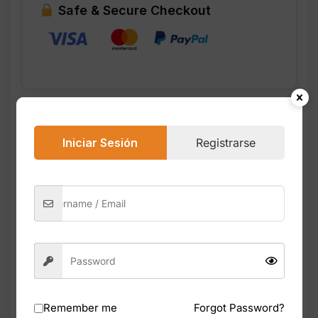
Safe & Secure Checkout
Descripción
Valoraciones (0)
Iniciar Sesión
Registrarse
Guess Seductive Red Eau de Toilette es una
fragancia femenina dulce, sensual y
adictiva, diseñada para mujeres seguras,
coquetas y modernas. Su aroma combina
frutas jugosas, flores cálidas y un fondo
cremoso que crea una estela intensa y
seductora.
Remember me
Forgot Password?