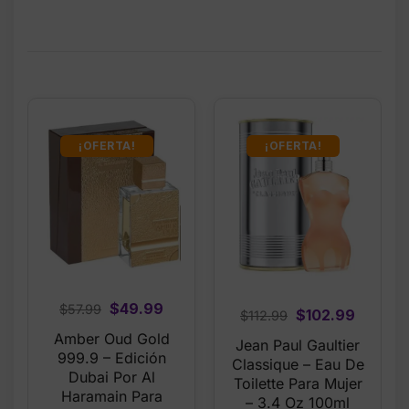
¡OFERTA!
¡OFERTA!
Original
Current
$
49.99
$
57.99
Original
Curren
$
102.99
$
112.99
price
price
price
price
Amber Oud Gold
Jean Paul Gaultier
was:
is:
was:
is:
999.9 – Edición
Classique – Eau De
$57.99.
$49.99.
Dubai Por Al
$112.99.
$102.99
Toilette Para Mujer
Haramain Para
– 3.4 Oz 100ml