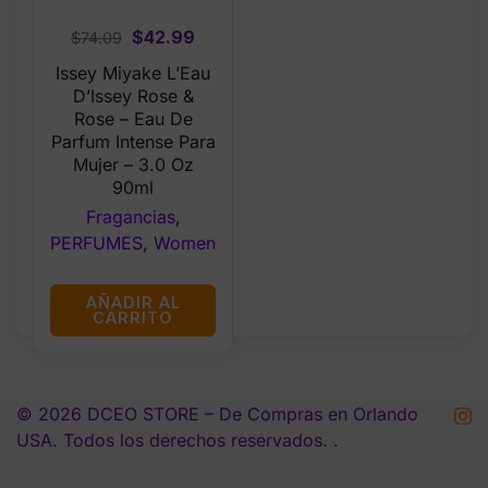
Original
Current
$
42.99
$
74.09
price
price
Issey Miyake L’Eau
was:
is:
D’Issey Rose &
$74.09.
$42.99.
Rose – Eau De
Parfum Intense Para
Mujer – 3.0 Oz
90ml
Fragancias
,
PERFUMES
,
Women
AÑADIR AL
CARRITO
© 2026 DCEO STORE – De Compras en Orlando
USA. Todos los derechos reservados. .