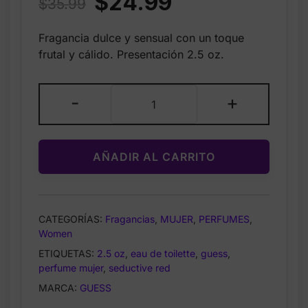
$
24.99
$
35.99
price
price
Fragancia dulce y sensual con un toque
was:
is:
frutal y cálido. Presentación 2.5 oz.
$35.99.
$24.99.
Guess
-
+
Seductive
Red
Eau
AÑADIR AL CARRITO
de
Toilette
for
Women
CATEGORÍAS:
Fragancias
,
MUJER
,
PERFUMES
,
2.5
Women
oz
ETIQUETAS:
2.5 oz
,
eau de toilette
,
guess
,
/
perfume mujer
,
seductive red
75
MARCA:
GUESS
ml
cantidad