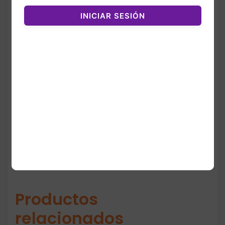
La fragancia abre con notas brillantes y
INICIAR SESIÓN
dulces que aportan energía y feminidad. En
el corazón, las flores cálidas añaden
sensualidad, mientras que el fondo cremoso
y ligeramente amaderado envuelve la piel
con un toque irresistible. La presentación de
2.5 oz ofrece mayor duración y mejor
rendimiento para uso diario o nocturno.
Productos
relacionados