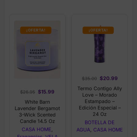
¡OFERTA!
¡OFERTA!
Original
Current
$
20.99
$
35.00
price
price
Termo Contigo Ally
Original
Current
$
15.99
$
26.95
was:
is:
Love – Morado
price
price
$35.00.
$20.99.
Estampado –
White Barn
was:
is:
Edición Especial –
Lavender Bergamot
$26.95.
$15.99.
24 Oz
3-Wick Scented
Candle 14.5 Oz
BOTELLA DE
CASA HOME
,
AGUA
,
CASA HOME
Fragancias
,
VELA