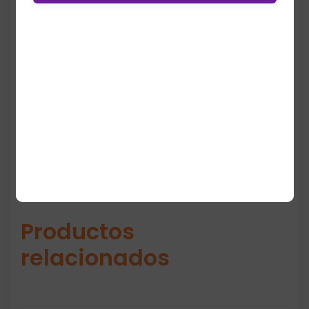
de bolsos o mochilas, mientras que su base
antideslizante aporta estabilidad. Esta
edición especial Ally Love combina
funcionalidad premium con un diseño
moderno en tonos café/caqui, ideal para
uso diario, trabajo, gimnasio o viajes.
Productos
relacionados