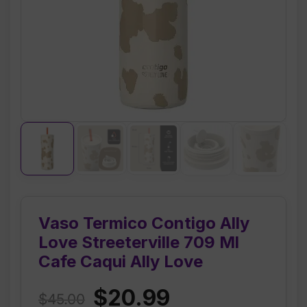
Vaso Termico Contigo Ally
Love Streeterville 709 Ml
Cafe Caqui Ally Love
Original
Current
$
20.99
$
45.00