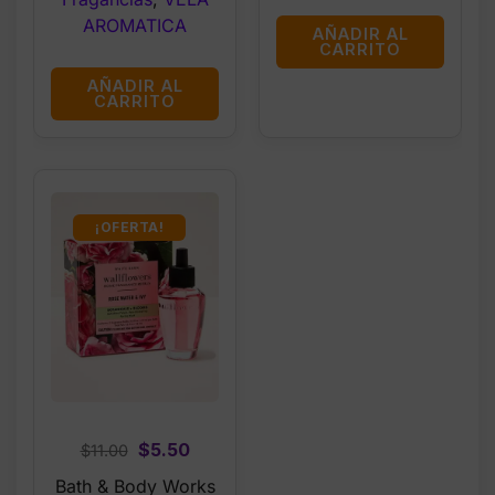
AROMATICA
AÑADIR AL
CARRITO
AÑADIR AL
CARRITO
¡OFERTA!
Original
Current
$
5.50
$
11.00
price
price
Bath & Body Works