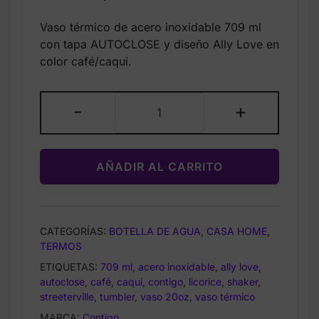
price
price
Vaso térmico de acero inoxidable 709 ml
was:
is:
con tapa AUTOCLOSE y diseño Ally Love en
$45.00.
$20.99.
color café/caqui.
Vaso
-
+
Termico
Contigo
Ally
AÑADIR AL CARRITO
Love
Streeterville
709
Ml
CATEGORÍAS:
BOTELLA DE AGUA
,
CASA HOME
,
Cafe
TERMOS
Caqui
ETIQUETAS:
709 ml
,
acero inoxidable
,
ally love
,
Ally
autoclose
,
café
,
caqui
,
contigo
,
licorice
,
shaker
,
Love
streeterville
,
tumbler
,
vaso 20oz
,
vaso térmico
cantidad
MARCA:
Contigo