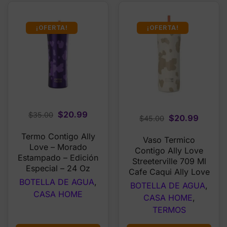
¡OFERTA!
¡OFERTA!
Original
Current
$
20.99
$
35.00
Original
Curren
$
20.99
$
45.00
price
price
price
price
Termo Contigo Ally
was:
is:
Vaso Termico
was:
is:
Love – Morado
$35.00.
$20.99.
Contigo Ally Love
$45.00.
$20.99
Estampado – Edición
Streeterville 709 Ml
Especial – 24 Oz
Cafe Caqui Ally Love
BOTELLA DE AGUA
,
BOTELLA DE AGUA
,
CASA HOME
CASA HOME
,
TERMOS