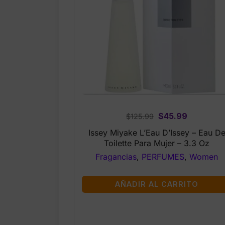
Original
Current
$
45.99
$
125.99
price
price
Issey Miyake L’Eau D’Issey – Eau D
was:
is:
Toilette Para Mujer – 3.3 Oz
$125.99.
$45.99.
Fragancias
,
PERFUMES
,
Women
AÑADIR AL CARRITO