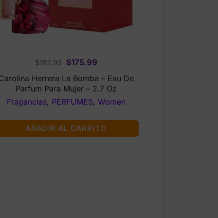
Original
Current
$
175.99
$
182.99
price
price
Carolina Herrera La Bomba – Eau De
was:
is:
Parfum Para Mujer – 2.7 Oz
$182.99.
$175.99.
Fragancias
,
PERFUMES
,
Women
AÑADIR AL CARRITO