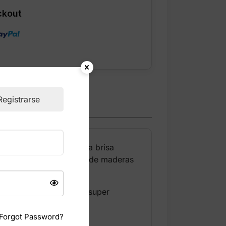
ckout
Registrarse
eraniega inspirada en la brisa
ores costeras y un toque de maderas
 y calmados. Su fórmula super
Forgot Password?