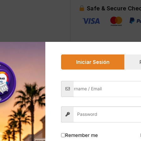
–
Safe & Secure Che
8
fl
oz
cantidad
Iniciar Sesión
0)
t de Bath & Body Works es una fragancia fresca, limpia y v
al océano. Su aroma combina notas acuáticas suaves con fl
nte, luminosa y perfecta para el uso diario.
levar, ideal para quienes aman los aromas playeros, limpios
 crema corporal de la misma línea para mayor duración.
Remember me