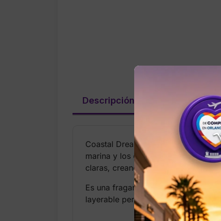
Descripción
Valoraciones (
Coastal Dreaming Fine Fragrance Mis
marina y los días tranquilos junto 
claras, creando una sensación relaja
Es una fragancia ligera y fácil de l
layerable permite combinarla con la