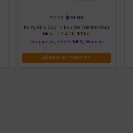
Original
Current
$
28.99
$
31.99
price
price
Perry Ellis 360° – Eau De Toilette Para
was:
is:
Mujer – 3.4 Oz 100ml
$31.99.
$28.99.
Fragancias
,
PERFUMES
,
Women
AÑADIR AL CARRITO