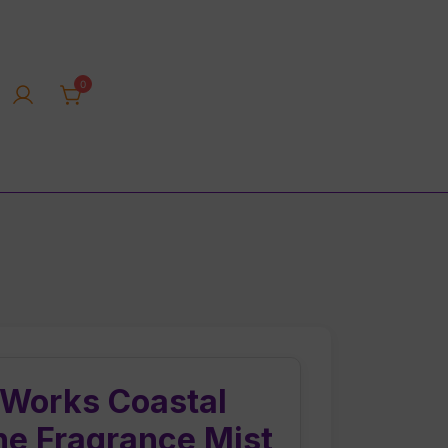
0
rica tienda online
 Works Coastal
ne Fragrance Mist