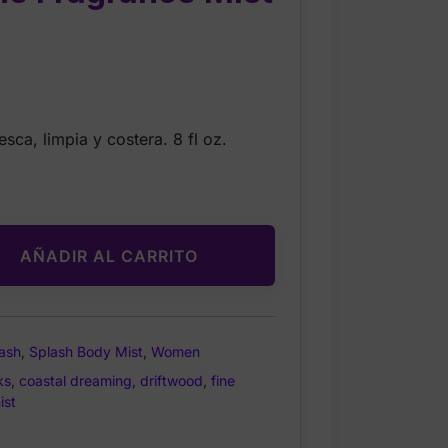
rrent
ice
sca, limpia y costera. 8 fl oz.
.00.
AÑADIR AL CARRITO
ash
,
Splash Body Mist
,
Women
ks
,
coastal dreaming
,
driftwood
,
fine
ist