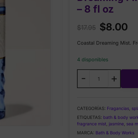
– 8 fl oz
Original
Cu
$
8.00
$
17.95
price
pr
Coastal Dreaming Mist. Fre
was:
is:
$17.95.
$8
4 disponibles
Bath
-
+
&
Body
Works
Coastal
CATEGORÍAS:
Fragancias
,
spl
Dreaming
ETIQUETAS:
Fine
bath & body wor
fragrance mist
,
jasmine
,
sea m
Fragrance
Mist
MARCA:
Bath & Body Works