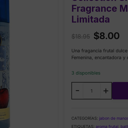
Fragrance Mi
Limitada
Original
Cu
$
8.00
$
18.95
price
pr
Una fragancia frutal dulc
was:
is:
Femenina, encantadora y d
$18.95.
$8
3 disponibles
Bath
-
+
&
Body
Works
Princess
CATEGORÍAS:
jabon de mano
Collection
ETIQUETAS:
Snow
aroma frutal
,
bat