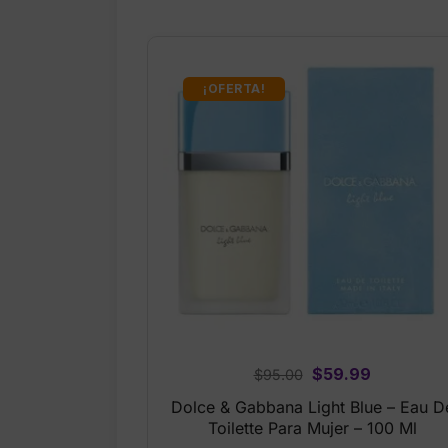
¡OFERTA!
Original
Current
$
59.99
$
95.00
price
price
Dolce & Gabbana Light Blue – Eau D
was:
is:
Toilette Para Mujer – 100 Ml
$95.00.
$59.99.