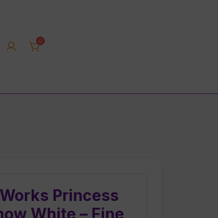
0
rica tienda online
 Works Princess
now White – Fine