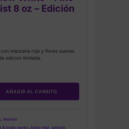
st 8 oz – Edición
rrent
ice
e con manzana roja y flores suaves.
e edición limitada.
.00.
AÑADIR AL CARRITO
s
,
Women
h & body works
,
body mist
,
edición