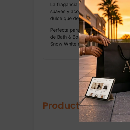
La fragancia abre con una mezcla ju
suaves y acordes limpios evocan la 
dulce que deja una estela femenina,
Perfecta para uso diario, para com
de Bath & Body Works.
Snow White no solo se usa… **enca
Productos relacio