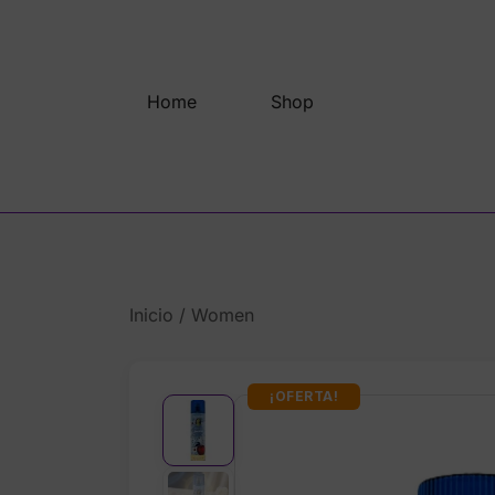
Saltar
al
contenido
Home
Shop
Inicio
/
Women
¡OFERTA!