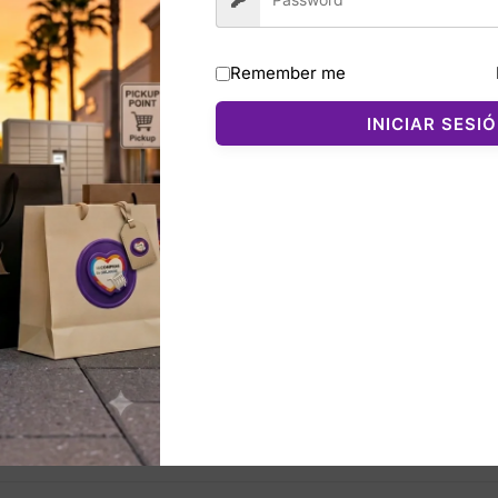
gosa de manzana roja y frutas brillantes que aportan frescu
delicadeza y encanto natural de Blancanieves. El fondo co
 cálida y memorable.
Remember me
binar con la crema corporal Snow White o para quienes ama
INICIAR SESI
nta**.
nados