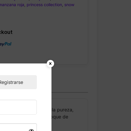
manzana roja
,
princess collection
,
snow
ckout
Registrarse
antadora, inspirada en la pureza,
nocencia, dulzura y un toque de