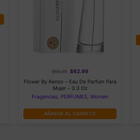
Original
Current
$
62.99
$
66.99
price
price
Flower By Kenzo – Eau De Parfum Para
was:
is:
Mujer – 3.3 Oz
$66.99.
$62.99.
Fragancias
,
PERFUMES
,
Women
AÑADIR AL CARRITO