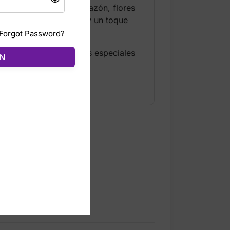
ra inmediata. En el corazón, flores
mbina maderas ligeras y un toque
Forgot Password?
n coleccionar ediciones especiales
ÓN