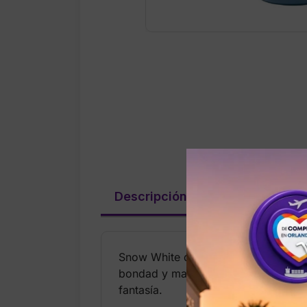
Descripción
Información ad
Snow White de la Princess Collectio
bondad y magia clásica de Blancanie
fantasía.