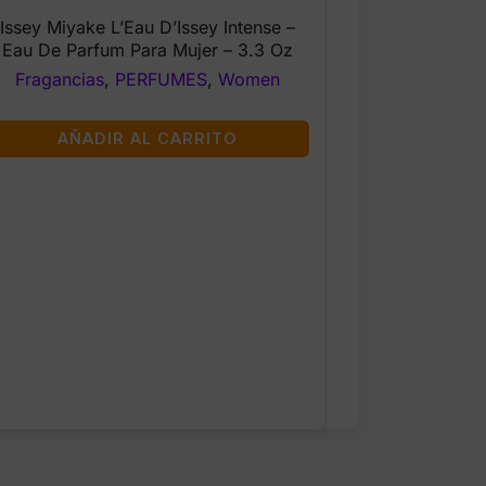
price
price
Issey Miyake L’Eau D’Issey Intense –
was:
is:
Eau De Parfum Para Mujer – 3.3 Oz
$75.99.
$59.99.
Fragancias
,
PERFUMES
,
Women
AÑADIR AL CARRITO