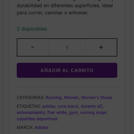
durabilidad en diferentes superficies, ideal
para correr, caminar o entrenar.
2 disponibles
adidas
-
+
–
Zapatillas
Duramo
AÑADIR AL CARRITO
SL2
para
Mujer
–
CATEGORÍAS:
Running
,
Women
,
Women's Shoes
Negro
ETIQUETAS:
adidas
,
core black
,
duramo sl2
,
/
entrenamiento
,
ftwr white
,
gym
,
running mujer
,
Core
zapatillas deportivas
Black
MARCA:
Adidas
/