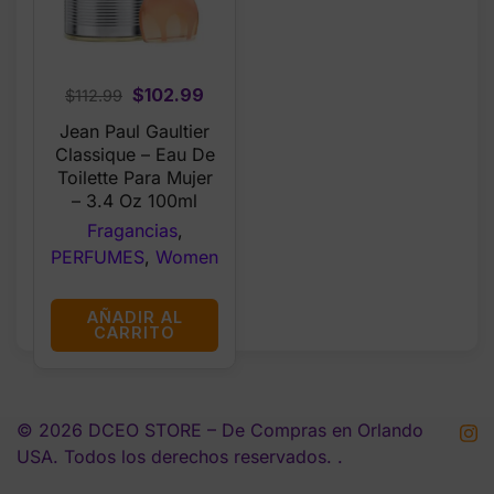
Original
Current
$
102.99
$
112.99
price
price
Jean Paul Gaultier
was:
is:
Classique – Eau De
$112.99.
$102.99.
Toilette Para Mujer
– 3.4 Oz 100ml
Fragancias
,
PERFUMES
,
Women
AÑADIR AL
CARRITO
© 2026 DCEO STORE – De Compras en Orlando
USA. Todos los derechos reservados. .