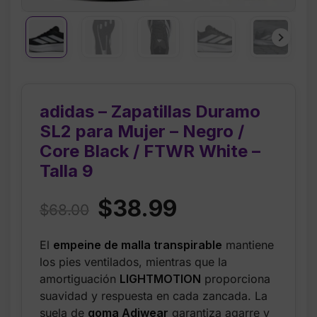
adidas – Zapatillas Duramo
SL2 para Mujer – Negro /
Core Black / FTWR White –
Talla 9
Original
Current
$
38.99
$
68.00
price
price
El
empeine de malla transpirable
mantiene
was:
is:
los pies ventilados, mientras que la
$68.00.
$38.99.
amortiguación
LIGHTMOTION
proporciona
suavidad y respuesta en cada zancada. La
suela de
goma Adiwear
garantiza agarre y