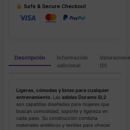
FTWR
Safe & Secure Checkout
White
–
Talla
9
cantidad
Descripción
Información
Valoracion
adicional
(0)
Ligeras, cómodas y listas para cualquier
entrenamiento.
Las
adidas Duramo SL2
son zapatillas diseñadas para mujeres que
buscan comodidad, soporte y ligereza en
cada paso. Su construcción combina
materiales sintéticos y textiles para ofrecer