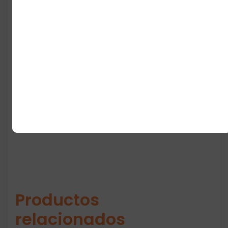
Suela Adiwear: agarre y
durabilidad
Perfectas para running, gym o
uso diario
Unas zapatillas pensadas para mujeres
activas que quieren rendimiento y estilo. Un
calzado que no solo se usa…
se disfruta
.
Productos
relacionados