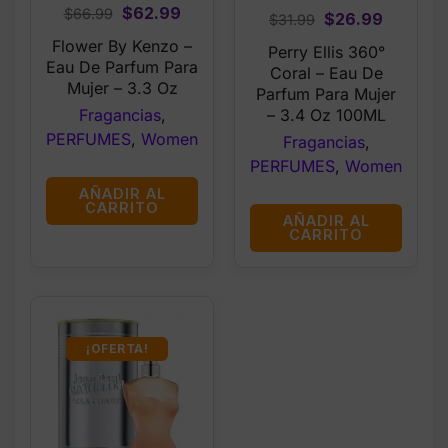
Original
Current
$
62.99
$
66.99
Original
Current
$
26.99
$
31.99
price
price
price
price
Flower By Kenzo –
Perry Ellis 360°
was:
is:
was:
is:
Eau De Parfum Para
Coral – Eau De
$66.99.
$62.99.
Mujer – 3.3 Oz
$31.99.
$26.99.
Parfum Para Mujer
– 3.4 Oz 100ML
Fragancias
,
PERFUMES
,
Women
Fragancias
,
PERFUMES
,
Women
AÑADIR AL
CARRITO
AÑADIR AL
CARRITO
¡OFERTA!