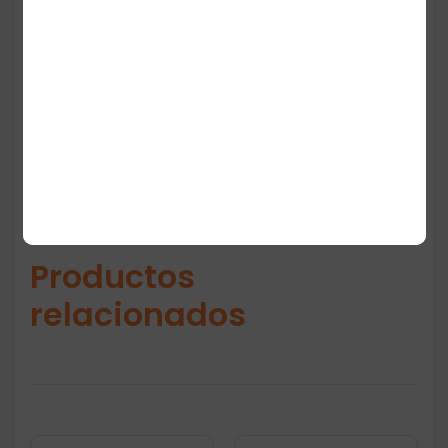
elegante. La mayoría recomienda pedir
media talla menos, ya que tienden a correr
grandes.
Productos
relacionados