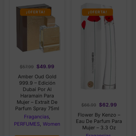
¡OFERTA!
¡OFERTA!
Original
Current
$
49.99
$
57.99
price
price
Amber Oud Gold
was:
is:
999.9 – Edición
$57.99.
$49.99.
Dubai Por Al
Haramain Para
Mujer – Extrait De
Original
Current
$
62.99
$
66.99
Parfum Spray 75ml
price
price
Flower By Kenzo –
Fragancias
,
was:
is:
Eau De Parfum Para
PERFUMES
,
Women
$66.99.
$62.99.
Mujer – 3.3 Oz
Fragancias
,