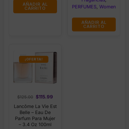
AÑADIR AL
PERFUMES
,
Women
CARRITO
AÑADIR AL
CARRITO
¡OFERTA!
Original
Current
$
115.99
$
125.00
price
price
Lancôme La Vie Est
was:
is:
Belle – Eau De
$125.00.
$115.99.
Parfum Para Mujer
– 3.4 Oz 100ml