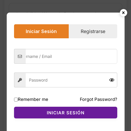
Las Adidas Women’s Sambae en color
White con rayas plateadas ofrecen una
versión moderna del icónico diseño Samba.
Iniciar Sesión
Registrarse
Este modelo combina un upper de nubuck
suave con cuero y 3-Stripes bordadas en
tono plateado, aportando un look limpio,
premium y muy actual.
Incluyen detalles sutiles como la puntera
“stitch-and-turn” y una suela gum
translúcida que añade estilo y durabilidad.
El cierre lace-up proporciona ajuste seguro
y cómodo para uso diario. Son ideales para
Remember me
Forgot Password?
outfits casuales, jeans, pantalones anchos o
looks urbanos.
INICIAR SESIÓN
Según más de 2,000 reseñas, destacan por
su comodidad, estilo versátil y apariencia