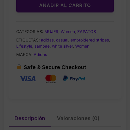
AÑADIR AL CARRITO
White
Silver
Stripes
talla
CATEGORÍAS:
MUJER
,
Women
,
ZAPATOS
8
ETIQUETAS:
adidas
,
casual
,
embroidered stripes
,
cantidad
Lifestyle
,
sambae
,
white silver
,
Women
MARCA:
Adidas
Safe & Secure Checkout
Descripción
Valoraciones (0)