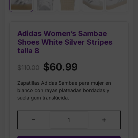
Adidas Women’s Sambae
Shoes White Silver Stripes
talla 8
Original
Current
$
60.99
$
110.00
price
price
Zapatillas Adidas Sambae para mujer en
was:
is:
blanco con rayas plateadas bordadas y
$110.00.
$60.99.
suela gum translúcida.
Adidas
-
+
Women’s
Sambae
Shoes