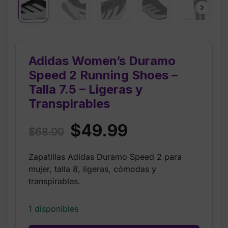
Adidas Women’s Duramo
Speed 2 Running Shoes –
Talla 7.5 – Ligeras y
Transpirables
Original
Current
$
49.99
$
68.00
price
price
Zapatillas Adidas Duramo Speed 2 para
was:
is:
mujer, talla 8, ligeras, cómodas y
$68.00.
$49.99.
transpirables.
1 disponibles