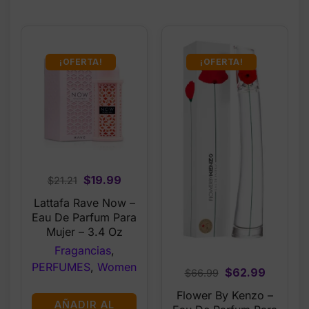
¡OFERTA!
¡OFERTA!
Original
Current
$
19.99
$
21.21
price
price
Lattafa Rave Now –
was:
is:
Eau De Parfum Para
$21.21.
$19.99.
Mujer – 3.4 Oz
Fragancias
,
PERFUMES
,
Women
Original
Current
$
62.99
$
66.99
price
price
Flower By Kenzo –
was:
is:
AÑADIR AL