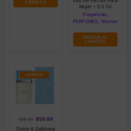
Eau De Parfum Para
CARRITO
$66.99.
$62.99.
Mujer – 3.3 Oz
Fragancias
,
PERFUMES
,
Women
AÑADIR AL
CARRITO
¡OFERTA!
Original
Current
$
59.99
$
95.00
price
price
Dolce & Gabbana