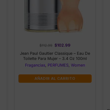
Original
Current
$
102.99
$
112.99
price
price
Jean Paul Gaultier Classique – Eau De
was:
is:
Toilette Para Mujer – 3.4 Oz 100ml
$112.99.
$102.99.
Fragancias
,
PERFUMES
,
Women
AÑADIR AL CARRITO