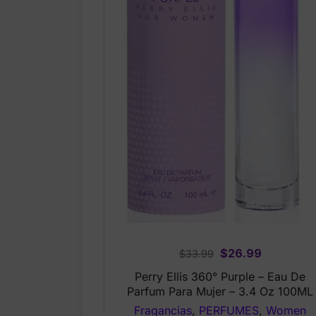
Original
Current
$
26.99
$
33.99
price
price
Perry Ellis 360° Purple – Eau De
was:
is:
Parfum Para Mujer – 3.4 Oz 100ML
$33.99.
$26.99.
Fragancias
,
PERFUMES
,
Women