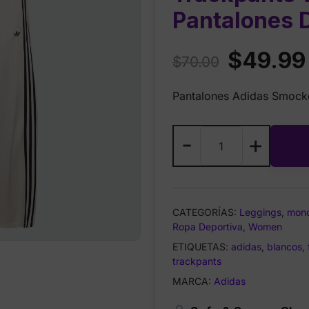
Pantalones D
Original
$
49.99
$
70.00
price
Pantalones Adidas Smocked
was:
$70.00.
Adidas
-
+
Smocked
Firebird
Trackpants
White
CATEGORÍAS:
Leggings
,
mono
–
Ropa Deportiva
,
Women
Pantalones
ETIQUETAS:
adidas
,
blancos
,
Deportivos
trackpants
Talla
MARCA:
Adidas
L
cantidad