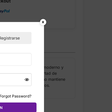
ckout
Registrarse
 Firebird con un diseño moderno y
olgado que permite libertad de
ficar comodidad. El diseño mantiene
casuales o looks deportivos.
Forgot Password?
ÓN