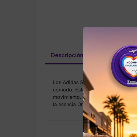
Descripción
Valoraciones (
Los Adidas Smocked Firebird Trackpa
cómodo. Están confeccionados en teji
movimiento. La pretina elástica smoc
la esencia Originals con un estilo ur