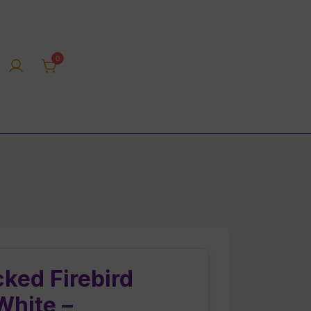
0
rica tienda online
ked Firebird
White –