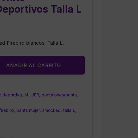
eportivos Talla L
Current
price
 Firebird blancos. Talla L.
is:
$49.99.
AÑADIR AL CARRITO
 deportivo
,
MUJER
,
pantalones/pants
,
firebird
,
pants mujer
,
smocked
,
talla L
,