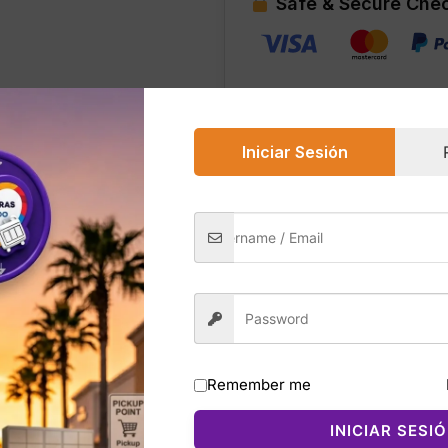
Safe & Secure Che
Iniciar Sesión
0)
nts en color blanco combinan el estilo clásico de la línea
do tricot de poliéster, suave y resistente, con un ajuste h
ked ofrece un look distintivo y un ajuste seguro sin sacri
bano, versátil y fácil de combinar para uso diario, salidas 
Remember me
INICIAR SESI