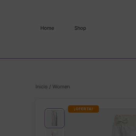
Saltar
al
contenido
Home
Shop
Inicio
/
Women
¡OFERTA!