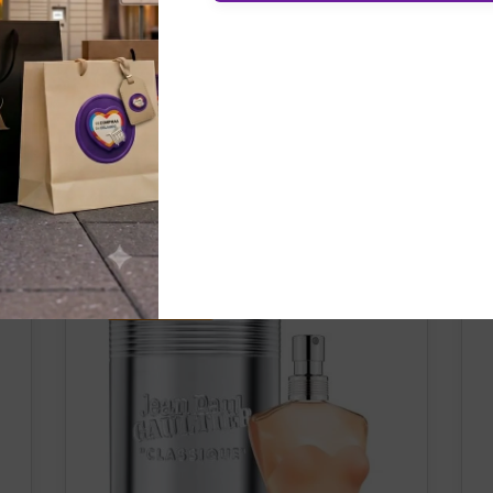
nados
¡OFERTA!