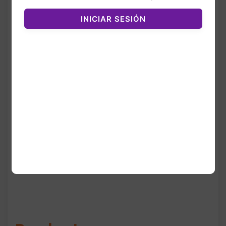
refuerzos en la puntera y detalles en
gamuza que mantienen la esencia original
INICIAR SESIÓN
del Samba. La suela elevada ofrece mayor
presencia visual y comodidad, ideal para
uso diario.
Son perfectos para outfits casuales, jeans,
shorts o looks streetwear. Su diseño
minimalista con detalles plateados los
convierte en un modelo versátil, moderno y
muy buscado.