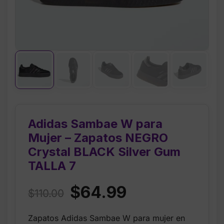
Adidas Sambae W para
Mujer – Zapatos NEGRO
Crystal BLACK Silver Gum
TALLA 7
Original
Current
$
64.99
$
110.00
price
price
Zapatos Adidas Sambae W para mujer en