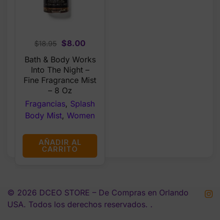
Original
Current
$
8.00
$
18.95
price
price
Bath & Body Works
was:
is:
Into The Night –
$18.95.
$8.00.
Fine Fragrance Mist
– 8 Oz
Fragancias
,
Splash
Body Mist
,
Women
AÑADIR AL
CARRITO
© 2026 DCEO STORE – De Compras en Orlando
USA. Todos los derechos reservados. .