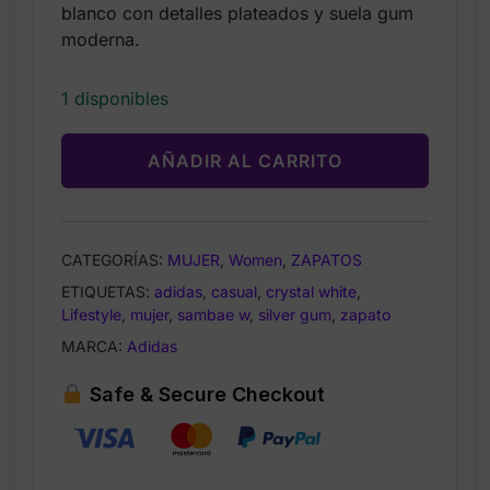
was:
is:
blanco con detalles plateados y suela gum
$110.00.
$64.99.
moderna.
1 disponibles
AÑADIR AL CARRITO
CATEGORÍAS:
MUJER
,
Women
,
ZAPATOS
ETIQUETAS:
adidas
,
casual
,
crystal white
,
Lifestyle
,
mujer
,
sambae w
,
silver gum
,
zapato
MARCA:
Adidas
Safe & Secure Checkout