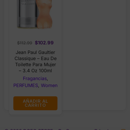
Original
Current
$
102.99
$
112.99
price
price
Jean Paul Gaultier
was:
is:
Classique – Eau De
$112.99.
$102.99.
Toilette Para Mujer
– 3.4 Oz 100ml
Fragancias
,
PERFUMES
,
Women
AÑADIR AL
CARRITO