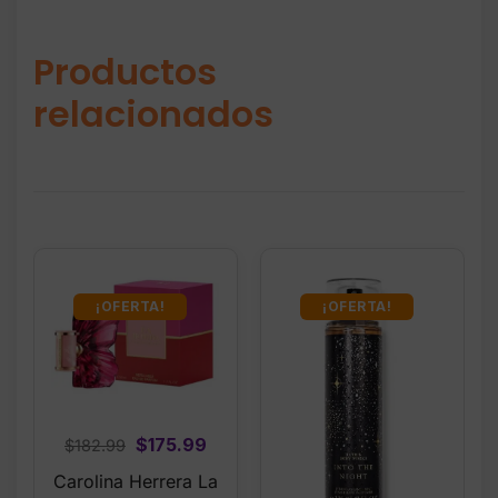
Productos
relacionados
¡OFERTA!
¡OFERTA!
Original
Current
$
175.99
$
182.99
price
price
Carolina Herrera La
was:
is: