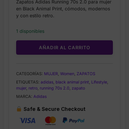
Zapatos Adidas Running 70s 2.0 para mujer
was:
is:
en Black Animal Print, cómodos, modernos
$92.65.
$32.99.
y con estilo retro.
1 disponibles
AÑADIR AL CARRITO
CATEGORÍAS:
MUJER
,
Women
,
ZAPATOS
ETIQUETAS:
adidas
,
black animal print
,
Lifestyle
,
mujer
,
retro
,
running 70s 2.0
,
zapato
MARCA:
Adidas
Safe & Secure Checkout