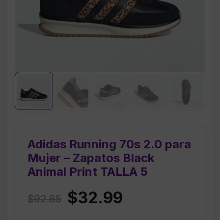
Adidas Running 70s 2.0 para
Mujer – Zapatos Black
Animal Print TALLA 5
Original
Current
$
32.99
$
92.65
price
price