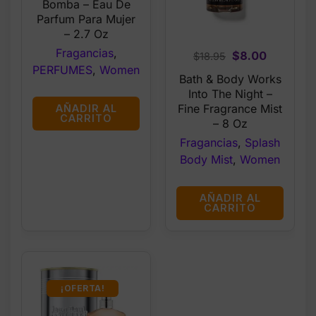
Bomba – Eau De
$182.99.
$175.99.
Parfum Para Mujer
– 2.7 Oz
Fragancias
,
Original
Current
$
8.00
$
18.95
PERFUMES
,
Women
price
price
Bath & Body Works
was:
is:
Into The Night –
$18.95.
$8.00.
Fine Fragrance Mist
AÑADIR AL
CARRITO
– 8 Oz
Fragancias
,
Splash
Body Mist
,
Women
AÑADIR AL
CARRITO
¡OFERTA!