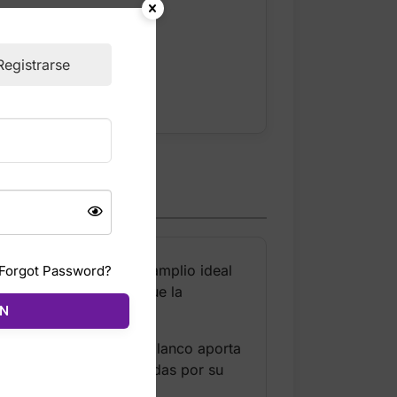
ckout
Registrarse
tabilidad y un ajuste amplio ideal
Forgot Password?
 pie fresco, mientras que la
ÓN
rio.
on detalles en negro y blanco aporta
elos más vendidos de Adidas por su