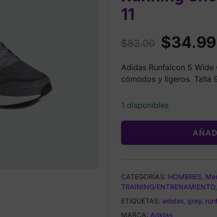
11
Original
$
34.99
$
83.00
price
Adidas Runfalcon 5 Wide 
was:
cómodos y ligeros. Talla 
$83.00.
1 disponibles
AÑAD
CATEGORÍAS:
HOMBRES
,
Me
TRAINING/ENTRENAMIENTO
ETIQUETAS:
adidas
,
grey
,
run
MARCA:
Adidas