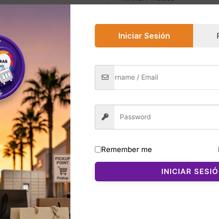
Safe & Secure Che
Iniciar Sesión
0)
r Grey son zapatillas diseñadas para ofrecer comodidad, es
Remember me
 en el antepié. Su upper de malla transpirable mantiene el
INICIAR SESI
tiguación ligera para caminatas, entrenamientos o uso dia
nfiable en superficies urbanas, y su diseño en tonos gris c
a calificación superior a 4.6 estrellas, es uno de los mod