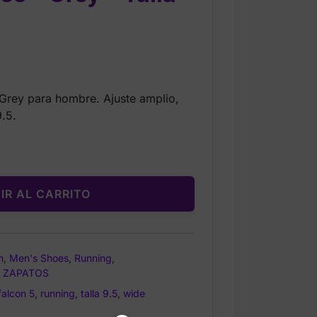
Current
price
Grey para hombre. Ajuste amplio,
is:
9.5.
$34.99.
IR AL CARRITO
n
,
Men's Shoes
,
Running
,
,
ZAPATOS
falcon 5
,
running
,
talla 9.5
,
wide