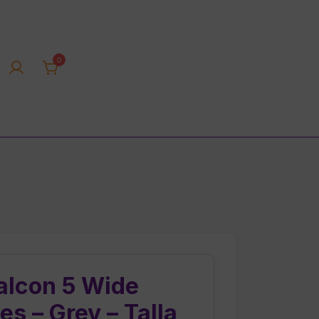
0
rica tienda online
alcon 5 Wide
s – Grey – Talla