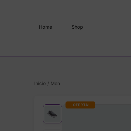
Saltar
al
contenido
Home
Shop
Inicio
/
Men
¡OFERTA!