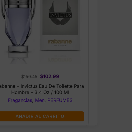
Original
Current
$
102.99
$
150.45
price
price
abanne – Invictus Eau De Toilette Para
was:
is:
Hombre – 3.4 Oz / 100 Ml
$150.45.
$102.99.
Fragancias
,
Men
,
PERFUMES
AÑADIR AL CARRITO