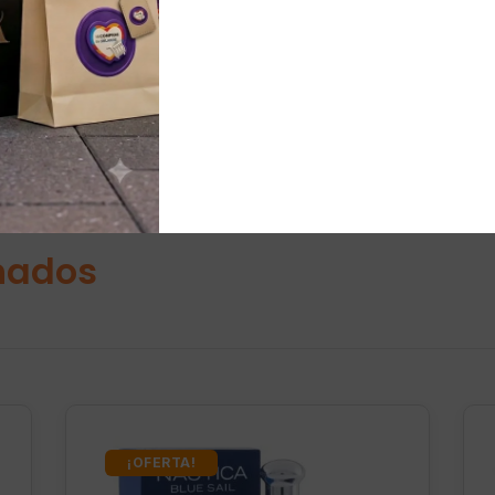
os, caminatas largas o quienes buscan un calzado cómodo y 
nados
¡OFERTA!