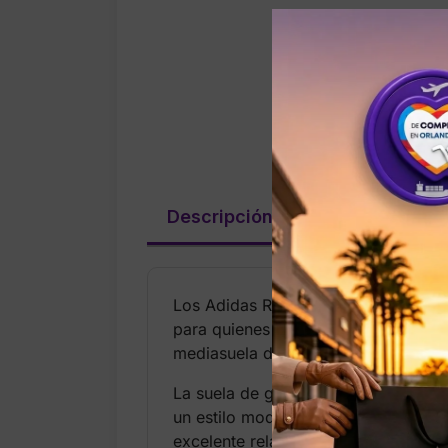
Descripción
Valoraciones (
Los Adidas Runfalcon 5 Wide en colo
para quienes necesitan mayor espacio
mediasuela de EVA proporciona amor
La suela de goma ofrece tracción co
un estilo moderno y versátil. Con un
excelente relación calidad‑precio.