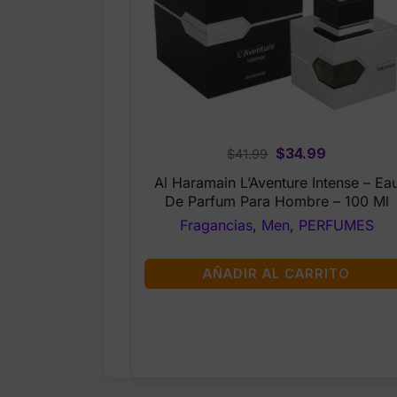
Original
Current
$
34.99
$
41.99
price
price
Al Haramain L’Aventure Intense – Ea
was:
is:
De Parfum Para Hombre – 100 Ml
$41.99.
$34.99.
Fragancias
,
Men
,
PERFUMES
AÑADIR AL CARRITO