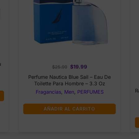
u
Original
Current
$
19.99
$
25.99
price
price
Perfume Nautica Blue Sail – Eau De
was:
is:
Toilette Para Hombre – 3.3 Oz
$25.99.
$19.99.
R
Fragancias
,
Men
,
PERFUMES
AÑADIR AL CARRITO