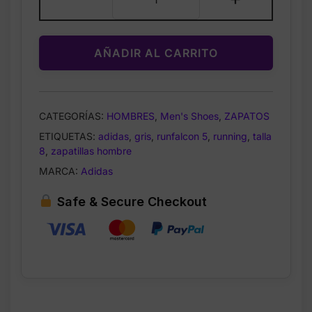
Runfalcon
5
Running
AÑADIR AL CARRITO
Shoes
Gris
–
Zapatillas
CATEGORÍAS:
HOMBRES
,
Men's Shoes
,
ZAPATOS
para
ETIQUETAS:
adidas
,
gris
,
runfalcon 5
,
running
,
talla
Correr
8
,
zapatillas hombre
Talla
7.5
MARCA:
Adidas
cantidad
Safe & Secure Checkout