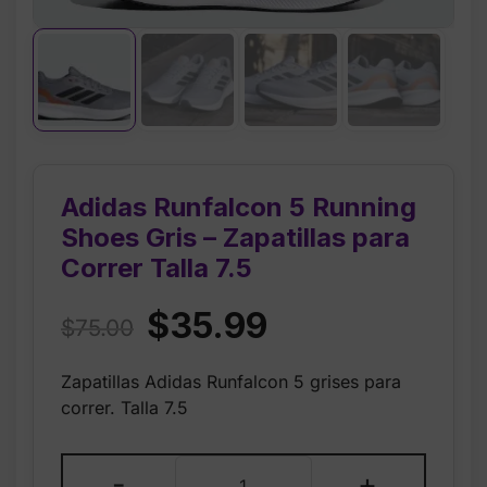
Adidas Runfalcon 5 Running
Shoes Gris – Zapatillas para
Correr Talla 7.5
Original
Current
$
35.99
$
75.00
price
price
Zapatillas Adidas Runfalcon 5 grises para
was:
is:
correr. Talla 7.5
$75.00.
$35.99.
Adidas
-
+