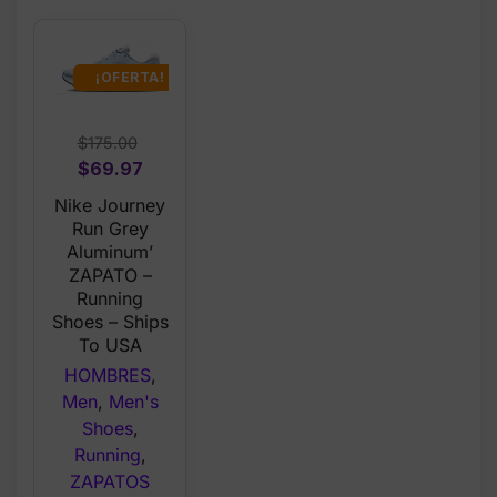
¡OFERTA!
$
175.00
Original
Current
$
69.97
price
price
Nike Journey
was:
is:
Run Grey
$175.00.
$69.97.
Aluminum’
ZAPATO –
Running
Shoes – Ships
To USA
HOMBRES
,
Men
,
Men's
Shoes
,
Running
,
ZAPATOS