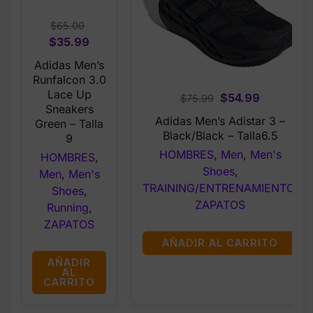
$
65.00
Original
Current
$
35.99
price
price
Adidas Men’s
was:
is:
Runfalcon 3.0
$65.00.
$35.99.
Lace Up
Original
Current
$
54.99
$
75.99
Sneakers
price
price
Adidas Men’s Adistar 3 –
Green – Talla
was:
is:
Black/Black – Talla6.5
9
$75.99.
$54.99.
HOMBRES
,
Men
,
Men's
HOMBRES
,
Shoes
,
Men
,
Men's
TRAINING/ENTRENAMIENTO
,
Shoes
,
ZAPATOS
Running
,
ZAPATOS
AÑADIR AL CARRITO
AÑADIR
AL
CARRITO