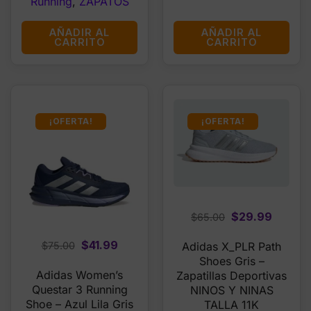
Running
,
ZAPATOS
AÑADIR AL
AÑADIR AL
CARRITO
CARRITO
¡OFERTA!
¡OFERTA!
Original
Curren
$
29.99
$
65.00
price
price
Original
Current
$
41.99
$
75.00
Adidas X_PLR Path
was:
is:
price
price
Shoes Gris –
$65.00.
$29.99
Adidas Women’s
Zapatillas Deportivas
was:
is:
Questar 3 Running
NINOS Y NINAS
$75.00.
$41.99.
Shoe – Azul Lila Gris
TALLA 11K