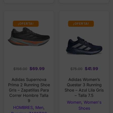
¡OFERTA!
¡OFERTA!
Original
Current
Original
Curren
$
69.99
$
41.99
$
156.00
$
75.00
price
price
price
price
Adidas Supernova
Adidas Women’s
was:
is:
was:
is:
Prima 2 Running Shoe
Questar 3 Running
$156.00.
$69.99.
$75.00.
$41.99.
Gris – Zapatillas Para
Shoe – Azul Lila Gris
Correr Hombre Talla
– Talla 7.5
9
Women
,
Women's
HOMBRES
,
Men
,
Shoes