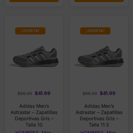
¡OFERTA!
¡OFERTA!
Original
Current
Original
Curren
$
41.99
$
41.99
$
68.99
$
68.99
price
price
price
price
Adidas Men’s
Adidas Men’s
was:
is:
was:
is:
Astrastar – Zapatillas
Astrastar – Zapatillas
$68.99.
$41.99.
$68.99.
$41.99.
Deportivas Gris –
Deportivas Gris –
Talla 10
Talla 11.5
HOMBRES
,
Men
,
HOMBRES
,
Men
,