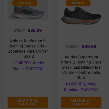
¡OFERTA!
¡OFERTA!
Original
Current
$
35.99
$
75.00
price
price
Adidas Runfalcon 5
was:
is:
Running Shoes Gris –
Original
Curren
$
69.99
$
156.00
$75.00.
$35.99.
Zapatillas Para Correr
price
price
Talla 8
Adidas Supernova
was:
is:
Prima 2 Running Shoe
HOMBRES
,
Men's
$156.00.
$69.99
Gris – Zapatillas Para
Shoes
,
ZAPATOS
Correr Hombre Talla
10.5
HOMBRES
,
Men
,
Running
,
ZAPATOS
AÑADIR AL
AÑADIR AL
CARRITO
CARRITO