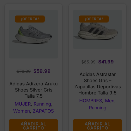
¡OFERTA!
¡OFERTA!
Original
Curren
$
41.99
$
65.99
price
price
Original
Current
$
59.99
$
70.00
Adidas Astrastar
was:
is:
price
price
Shoes Gris –
$65.99.
$41.99.
Adidas Adizero Aruku
was:
is:
Zapatillas Deportivas
Shoes Silver Gris
$70.00.
$59.99.
Hombre Talla 9.5
Talla 7.5
HOMBRES
,
Men
,
MUJER
,
Running
,
Running
Women
,
ZAPATOS
AÑADIR AL
AÑADIR AL
CARRITO
CARRITO