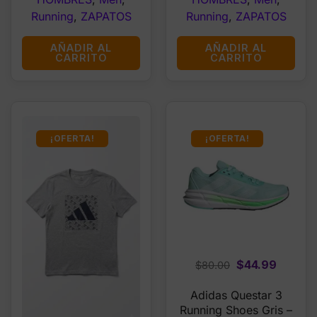
Running
,
ZAPATOS
Running
,
ZAPATOS
AÑADIR AL
AÑADIR AL
CARRITO
CARRITO
¡OFERTA!
¡OFERTA!
Original
Curren
$
44.99
$
80.00
price
price
Adidas Questar 3
was:
is:
Running Shoes Gris –
$80.00.
$44.99