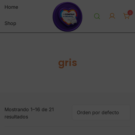
Saltar
Home
al
0
contenido
Shop
personal shopper envios a
decomprasenorlandousa.co
venezuela centro y sur america
m
tienda online
gris
Mostrando 1–16 de 21
resultados