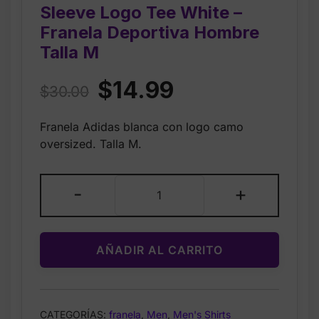
Sleeve Logo Tee White –
Franela Deportiva Hombre
Talla M
Original
Current
$
14.99
$
30.00
price
price
Franela Adidas blanca con logo camo
was:
is:
oversized. Talla M.
$30.00.
$14.99.
Adidas
-
+
Men’s
Camo
Short
AÑADIR AL CARRITO
Sleeve
Logo
Tee
White
CATEGORÍAS:
franela
,
Men
,
Men's Shirts