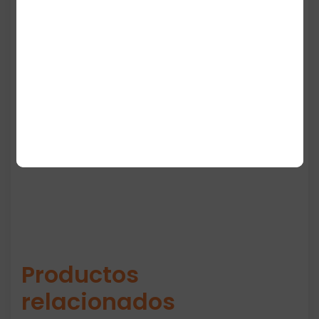
diseñada para ofrecer comodidad diaria
con un estilo moderno. Su corte Regular Fit
proporciona un ajuste equilibrado, mientras
que el cuello crewneck mantiene su forma
con el uso. El diseño destaca por un gran
gráfico Adidas Badge of Sport con relleno
camo, creando un look urbano y llamativo
ideal para uso casual o actividades ligeras.
Productos
relacionados