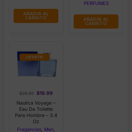
PERFUMES
AÑADIR AL
CARRITO
AÑADIR AL
CARRITO
¡OFERTA!
Original
Current
$
19.99
$
25.99
price
price
Nautica Voyage –
was:
is:
Eau De Toilette
$25.99.
$19.99.
Para Hombre – 3.4
Oz
Fragancias
,
Men
,