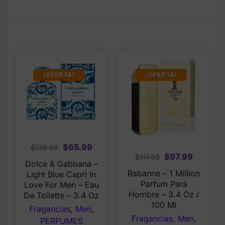
¡OFERTA!
¡OFERTA!
Original
Current
$
65.99
$
136.00
Original
Current
$
97.99
$
117.99
price
price
Dolce & Gabbana –
price
price
was:
is:
Rabanne – 1 Million
Light Blue Capri In
was:
is:
$136.00.
$65.99.
Parfum Para
Love For Men – Eau
$117.99.
$97.99.
Hombre – 3.4 Oz /
De Toilette – 3.4 Oz
100 Ml
Fragancias
,
Men
,
Fragancias
,
Men
,
PERFUMES