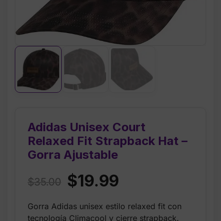
Adidas Unisex Court
Relaxed Fit Strapback Hat –
Gorra Ajustable
Original
Current
$
19.99
$
35.00
price
price
Gorra Adidas unisex estilo relaxed fit con
was:
is:
tecnología Climacool y cierre strapback.