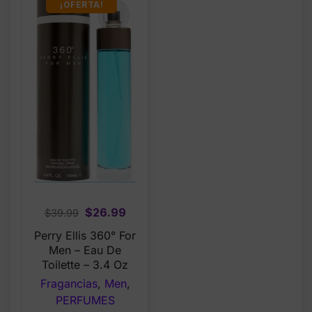
¡OFERTA!
Original
Current
$
26.99
$
39.99
price
price
Perry Ellis 360° For
was:
is:
Men – Eau De
$39.99.
$26.99.
Toilette – 3.4 Oz
Fragancias
,
Men
,
PERFUMES