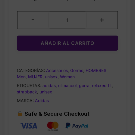
$35.00.
$19.99.
Adidas
-
+
Unisex
Court
Relaxed
AÑADIR AL CARRITO
Fit
Strapback
Hat
–
CATEGORÍAS:
Accesorios
,
Gorras
,
HOMBRES
,
Gorra
Men
,
MUJER
,
unisex
,
Women
Ajustable
ETIQUETAS:
adidas
,
climacool
,
gorra
,
relaxed fit
,
cantidad
strapback
,
unisex
MARCA:
Adidas
Safe & Secure Checkout