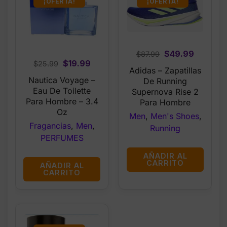
¡OFERTA!
¡OFERTA!
Original
Current
$
49.99
$
87.99
Original
Current
$
19.99
$
25.99
price
price
Adidas – Zapatillas
price
price
was:
is:
Nautica Voyage –
De Running
was:
is:
$87.99.
$49.99.
Eau De Toilette
Supernova Rise 2
$25.99.
$19.99.
Para Hombre – 3.4
Para Hombre
Oz
Men
,
Men's Shoes
,
Fragancias
,
Men
,
Running
PERFUMES
AÑADIR AL
CARRITO
AÑADIR AL
CARRITO