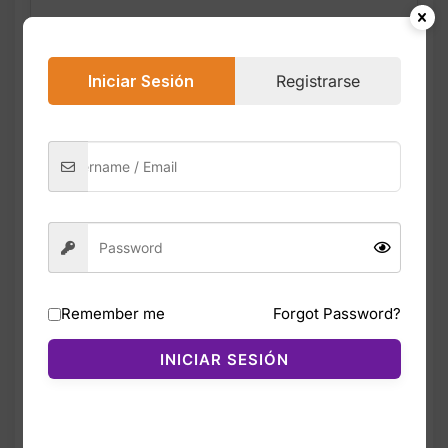
Iniciar Sesión
Registrarse
Descripción
Valoraciones (0)
La Adidas Court Relaxed Fit Strapback Hat
es una gorra unisex diseñada para uso
diario, con un estilo relajado y cómodo. Su
corona de perfil bajo y construcción de 6
paneles le dan un look clásico y moderno.
Remember me
Forgot Password?
Incluye tecnología Adidas Climacool, que
ayuda a mantener la cabeza fresca al
INICIAR SESIÓN
absorber y evaporar el sudor rápidamente.
El cierre strapback permite un ajuste
personalizado y seguro. Es ideal para