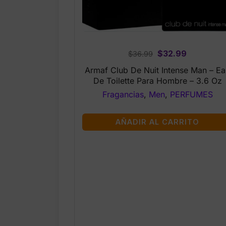
Original
Current
$
32.99
$
36.99
price
price
Armaf Club De Nuit Intense Man – Ea
was:
is:
De Toilette Para Hombre – 3.6 Oz
$36.99.
$32.99.
Fragancias
,
Men
,
PERFUMES
AÑADIR AL CARRITO