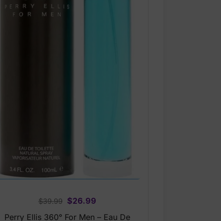
Original
Current
$
26.99
$
39.99
price
price
Perry Ellis 360° For Men – Eau De