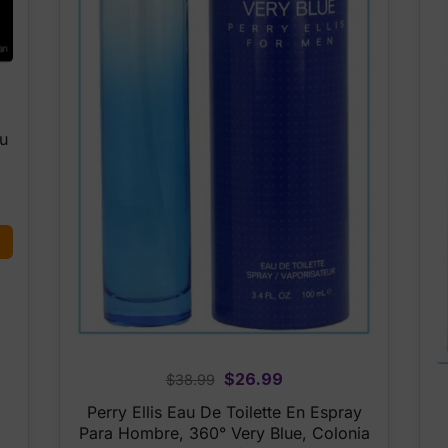
u
Original
Current
$
26.99
$
38.99
price
price
Perry Ellis Eau De Toilette En Espray
was:
is:
Para Hombre, 360° Very Blue, Colonia