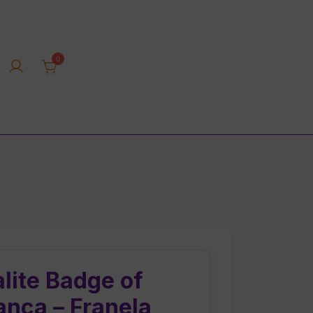
0
rica tienda online
lite Badge of
anca – Franela