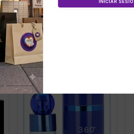
INICIAR SESI
nados
¡OFERTA!