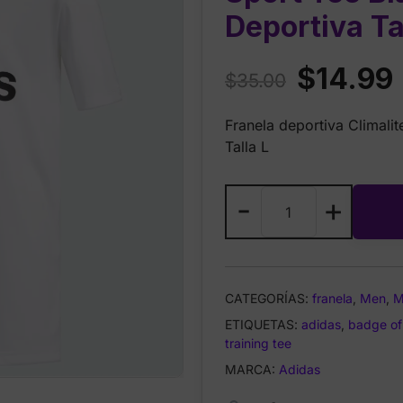
Deportiva Ta
Original
$
14.99
$
35.00
price
p
Franela deportiva Climali
was:
i
Talla L
$35.00.
Adidas
-
+
Climalite
Badge
of
Sport
CATEGORÍAS:
franela
,
Men
,
M
Tee
ETIQUETAS:
Blanca
adidas
,
badge of
training tee
–
Franela
MARCA:
Adidas
Deportiva