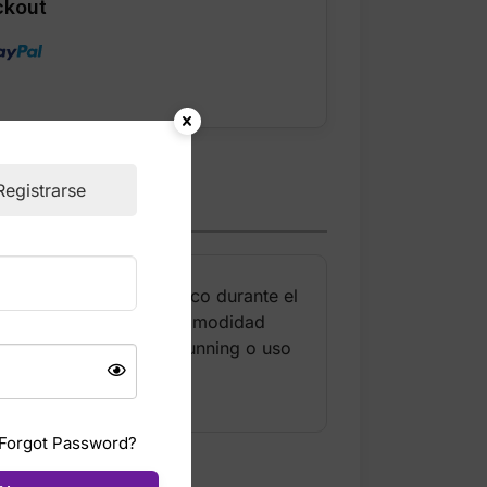
ckout
Registrarse
 mantenerte fresco y seco durante el
su tejido ligero ofrece comodidad
. Ideal para gimnasio, running o uso
Forgot Password?