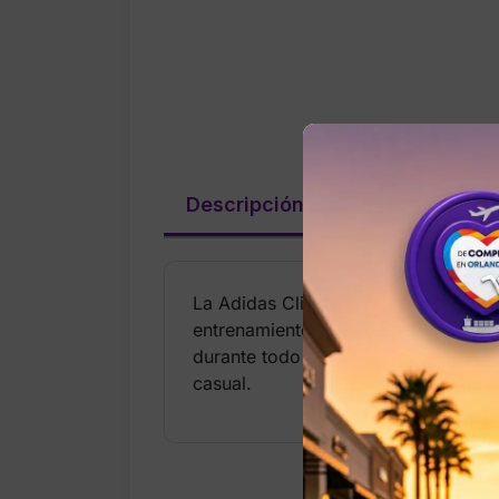
Descripción
Valoraciones (
La Adidas Climalite Badge of Sport 
entrenamiento. Su tecnología Climali
durante todo el día. El icónico logo
casual.