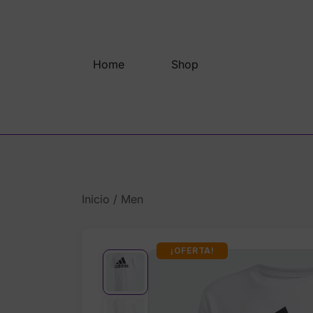
Saltar
al
contenido
Home
Shop
Inicio
/
Men
¡OFERTA!