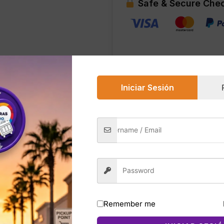
Safe & Secure Che
Talla
L
cantidad
Iniciar Sesión
0)
Tee en color blanco es una franela deportiva diseñada para
te absorbe el sudor y mejora la ventilación, mientras que 
 Badge of Sport al frente aporta un estilo clásico y moderno
Remember me