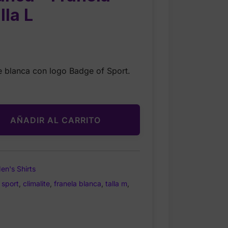
lla L
Current
rice
te blanca con logo Badge of Sport.
s:
$14.99.
AÑADIR AL CARRITO
en's Shirts
 sport
,
climalite
,
franela blanca
,
talla m
,