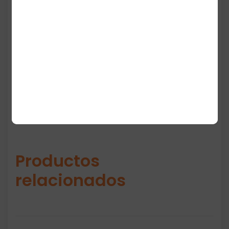
convirtiéndolos en una pieza ideal para
outfits casuales, streetwear o
combinaciones deportivas. Con un ajuste
true to size, estos pantalones son perfectos
para el uso diario.
Productos
relacionados