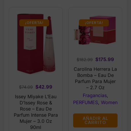
¡OFERTA!
¡OFERTA!
Original
Curren
$
175.99
$
182.99
price
price
Carolina Herrera La
was:
is:
Bomba – Eau De
$182.99.
$175.99
Parfum Para Mujer
Original
Current
$
42.99
– 2.7 Oz
$
74.09
price
price
Fragancias
,
Issey Miyake L’Eau
was:
is:
PERFUMES
,
Women
D’Issey Rose &
$74.09.
$42.99.
Rose – Eau De
Parfum Intense Para
AÑADIR AL
Mujer – 3.0 Oz
CARRITO
90ml