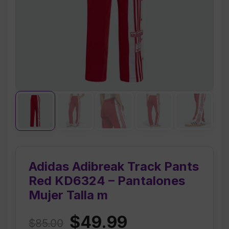
Adidas Adibreak Track Pants
Red KD6324 – Pantalones
Mujer Talla m
Original
Current
$
49.99
$
85.00