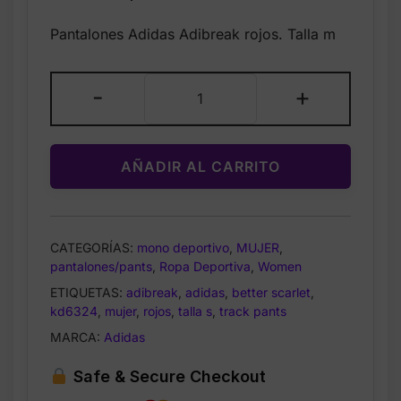
price
price
Pantalones Adidas Adibreak rojos. Talla m
was:
is:
$85.00.
$49.99.
Adidas
-
+
Adibreak
Track
Pants
AÑADIR AL CARRITO
Red
KD6324
–
Pantalones
CATEGORÍAS:
mono deportivo
,
MUJER
,
Mujer
pantalones/pants
,
Ropa Deportiva
,
Women
Talla
ETIQUETAS:
adibreak
,
adidas
,
better scarlet
,
m
kd6324
,
mujer
,
rojos
,
talla s
,
track pants
cantidad
MARCA:
Adidas
Safe & Secure Checkout