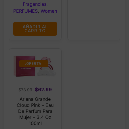
Fragancias
,
PERFUMES
,
Women
AÑADIR AL
CARRITO
¡OFERTA!
Original
Current
$
62.99
$
73.99
price
price
Ariana Grande
was:
is:
Cloud Pink – Eau
$73.99.
$62.99.
De Parfum Para
Mujer – 3.4 Oz
100ml