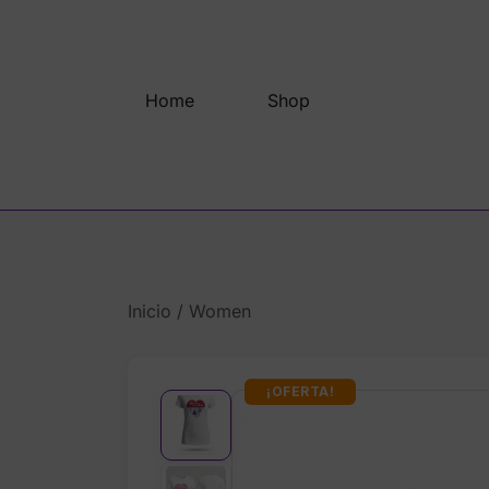
Saltar
al
contenido
Home
Shop
Inicio
/
Women
¡OFERTA!