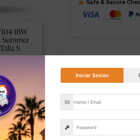
Safe & Secure Che
Talla
S
cantidad
Iniciar Sesión
0)
ummer es una franela clásica, ligera y perfecta para el cl
sátil que combina con cualquier outfit casual. Está confecc
ctividades al aire libre o días de verano.