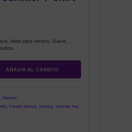
urrent
rice
esca, ideal para verano. Suave,
s:
autica.
16.99.
AÑADIR AL CARRITO
,
Women
hite
,
franela blanca
,
nautica
,
summer tee
,