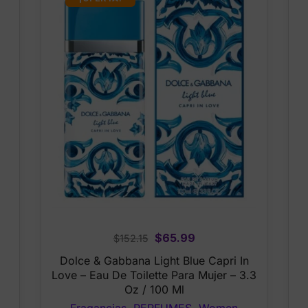
Original
Current
$
65.99
$
152.15
price
price
Dolce & Gabbana Light Blue Capri In
was:
is:
Love – Eau De Toilette Para Mujer – 3.3
$152.15.
$65.99.
Oz / 100 Ml
Fragancias
,
PERFUMES
,
Women