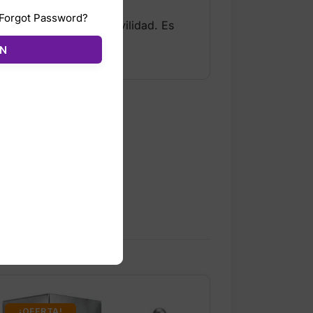
Forgot Password?
ular que favorece la movilidad. Es
e la marca.
ÓN
¡OFERTA!