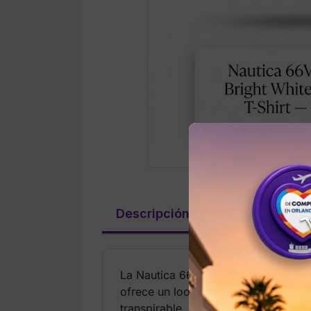
Descripción
Valoraciones (
La Nautica 66V104 1BW Bright White S
ofrece un look limpio, fresco y ver
transpirable, ideal para uso diario, a