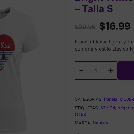
– Talla S
Original
C
$
16.99
$
29.95
price
p
Franela blanca ligera y fr
was:
i
cómoda y estilo clásico N
$29.95.
$
franela
-
+
Nautica
66V104
1BW
Bright
CATEGORÍAS:
franela
,
MUJER
White
ETIQUETAS:
Summer
66v104
,
bright w
talla s
T-
Shirt
MARCA:
Nautica
–