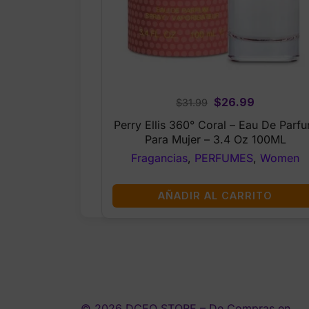
Original
Current
$
26.99
$
31.99
price
price
Perry Ellis 360° Coral – Eau De Parf
was:
is:
Para Mujer – 3.4 Oz 100ML
$31.99.
$26.99.
Fragancias
,
PERFUMES
,
Women
AÑADIR AL CARRITO
© 2026 DCEO STORE – De Compras en