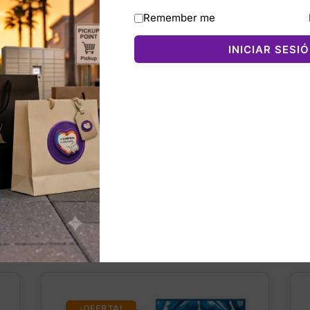
Remember me
rístico de Nautica: minimalista, cómodo y con un ajuste reg
an una camiseta blanca de calidad con el sello distintivo d
INICIAR SESI
nados
¡OFERTA!