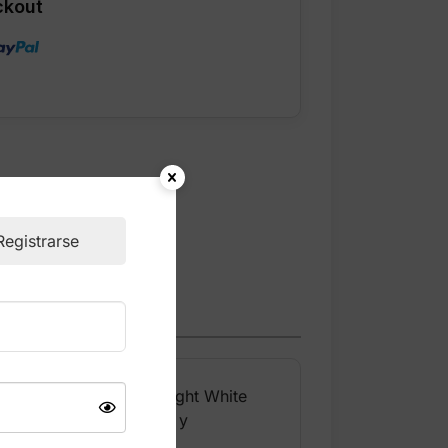
ckout
Registrarse
ima cálido. Su color Bright White
ionada en algodón suave y