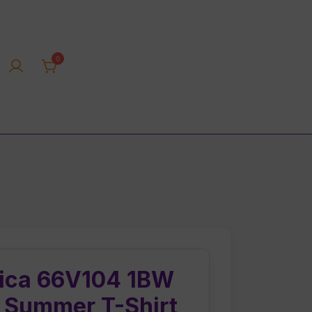
0
rica tienda online
tica 66V104 1BW
e Summer T-Shirt