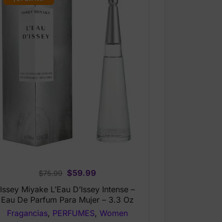
Original
Current
$
59.99
$
75.99
price
price
Issey Miyake L’Eau D’Issey Intense –
was:
is:
Eau De Parfum Para Mujer – 3.3 Oz
$75.99.
$59.99.
Fragancias
,
PERFUMES
,
Women