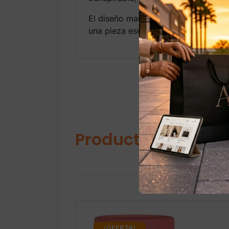
El diseño mantiene el estilo caracte
una pieza esencial para quienes busc
Productos relacio
¡OFERTA!