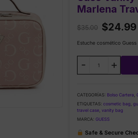
Marlena Tra
Original
$
24.99
$
35.00
price
Estuche cosmético Guess
was:
$35.00.
Guess
-
+
Pink
Monogram
Travel
Case
CATEGORÍAS:
Bolso Cartera
,
Vanity
ETIQUETAS:
Cosmetic
cosmetic bag
,
gu
travel case
,
vanity bag
Bag
–
MARCA:
GUESS
Marlena
Safe & Secure Che
Travel