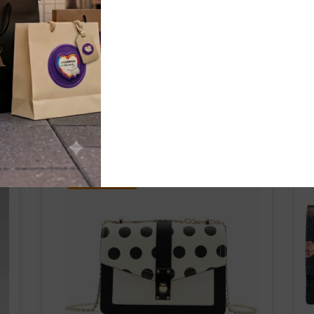
nados
¡OFERTA!