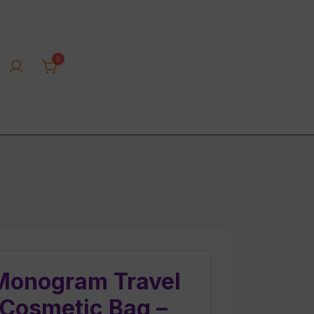
0
rica tienda online
Monogram Travel
 Cosmetic Bag –