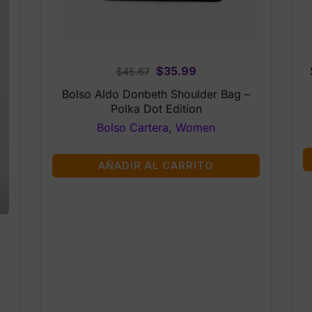
Original
Current
$
35.99
$
45.67
price
price
Bolso Aldo Donbeth Shoulder Bag –
was:
is:
Polka Dot Edition
$45.67.
$35.99.
Bolso Cartera
,
Women
AÑADIR AL CARRITO