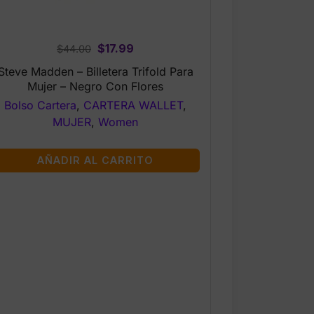
Original
Current
$
17.99
$
44.00
price
price
Steve Madden – Billetera Trifold Para
was:
is:
Mujer – Negro Con Flores
$44.00.
$17.99.
Bolso Cartera
,
CARTERA WALLET
,
MUJER
,
Women
AÑADIR AL CARRITO