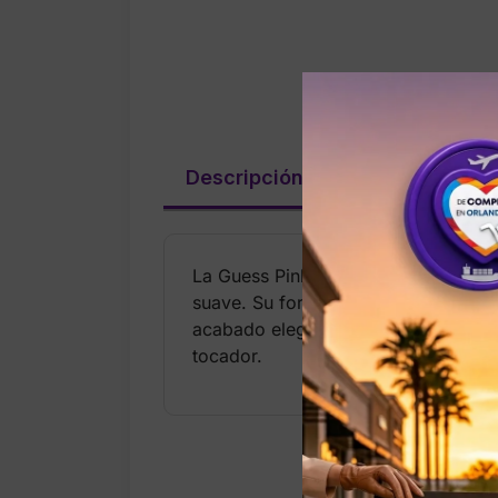
Descripción
Valoraciones (
La Guess Pink Monogram Travel Cas
suave. Su formato rígido con cierre 
acabado elegante y femenino lo conv
tocador.