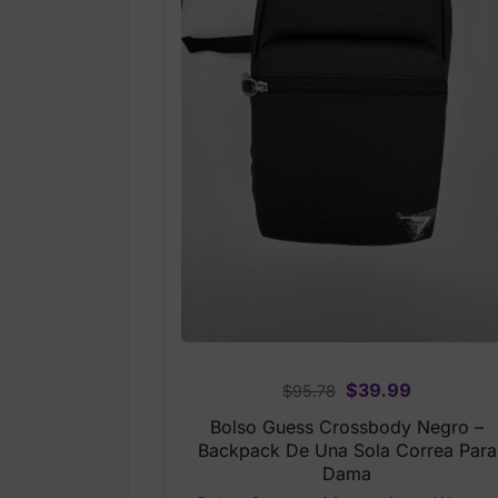
Original
Current
$
39.99
$
95.78
price
price
Bolso Guess Crossbody Negro –
was:
is:
Backpack De Una Sola Correa Para
$95.78.
$39.99.
Dama