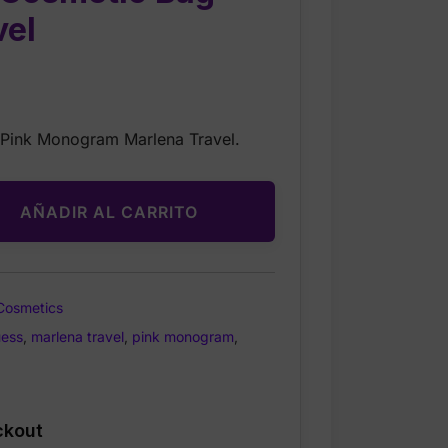
vel
Current
price
 Pink Monogram Marlena Travel.
is:
$24.99.
AÑADIR AL CARRITO
Cosmetics
ess
,
marlena travel
,
pink monogram
,
ckout