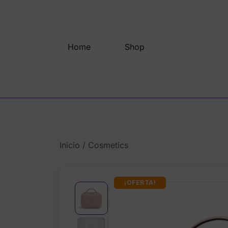
Saltar
al
contenido
Home
Shop
Inicio
/
Cosmetics
¡OFERTA!