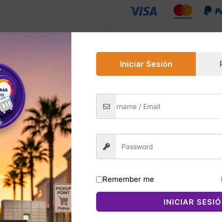
cantidad
Iniciar Sesión
0)
e “Marlena Travel” es un estuche cosmético estructurado
zip-around y asa superior lo hace ideal para maquillaje, ski
ierte en un accesorio práctico y decorativo para llevar en
Remember me
INICIAR SESI