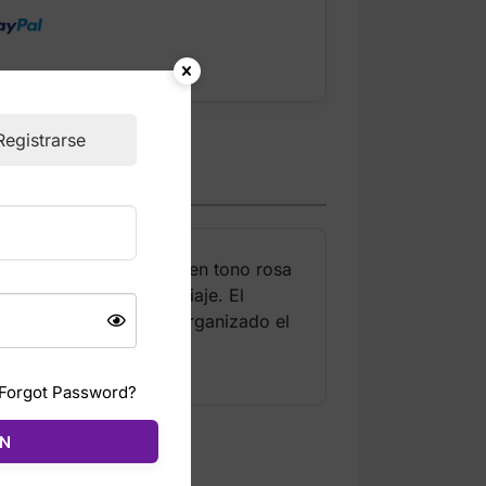
Registrarse
 con diseño monograma en tono rosa
ncare o esenciales de viaje. El
 la maleta o mantener organizado el
Forgot Password?
ÓN