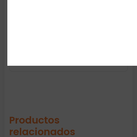
Suela Adiwear: agarre y
durabilidad
Perfectas para running, gym o
uso diario
Unas zapatillas pensadas para mujeres
activas que quieren rendimiento y estilo. Un
calzado que no solo se usa…
se disfruta
.
Productos
relacionados