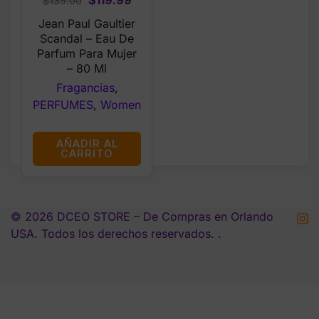
$
119.99
$
135.00
price
price
Jean Paul Gaultier
was:
is:
Scandal – Eau De
$135.00.
$119.99.
Parfum Para Mujer
– 80 Ml
Fragancias
,
PERFUMES
,
Women
AÑADIR AL
CARRITO
© 2026 DCEO STORE – De Compras en Orlando
USA. Todos los derechos reservados. .