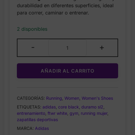
durabilidad en diferentes superficies, ideal
para correr, caminar o entrenar.
2 disponibles
adidas
-
+
–
Zapatillas
Duramo
AÑADIR AL CARRITO
SL2
para
Mujer
–
CATEGORÍAS:
Running
,
Women
,
Women's Shoes
Negro
ETIQUETAS:
adidas
,
core black
,
duramo sl2
,
/
entrenamiento
,
ftwr white
,
gym
,
running mujer
,
Core
zapatillas deportivas
Black
MARCA:
Adidas
/