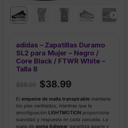
adidas – Zapatillas Duramo
SL2 para Mujer – Negro /
Core Black / FTWR White –
Talla 8
Original
Current
$
38.99
$
68.00
price
price
El
empeine de malla transpirable
mantiene
was:
is:
los pies ventilados, mientras que la
$68.00.
$38.99.
amortiguación
LIGHTMOTION
proporciona
suavidad y respuesta en cada zancada. La
suela de
goma Adiwear
garantiza agarre y