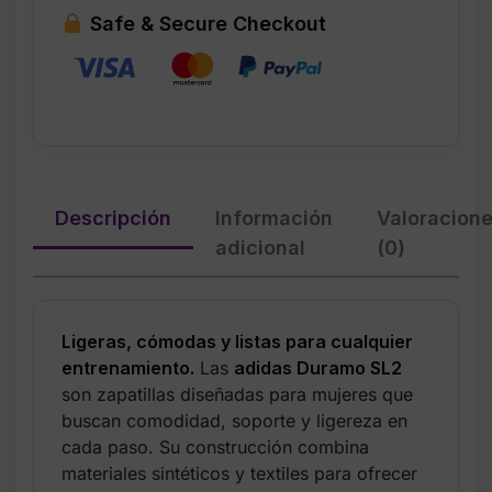
FTWR
Safe & Secure Checkout
White
–
Talla
8
cantidad
Descripción
Información
Valoracion
adicional
(0)
Ligeras, cómodas y listas para cualquier
entrenamiento.
Las
adidas Duramo SL2
son zapatillas diseñadas para mujeres que
buscan comodidad, soporte y ligereza en
cada paso. Su construcción combina
materiales sintéticos y textiles para ofrecer