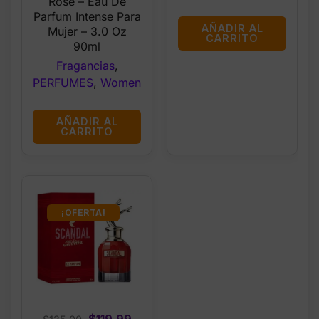
Rose – Eau De
Parfum Intense Para
AÑADIR AL
Mujer – 3.0 Oz
CARRITO
90ml
Fragancias
,
PERFUMES
,
Women
AÑADIR AL
CARRITO
¡OFERTA!
Original
Current