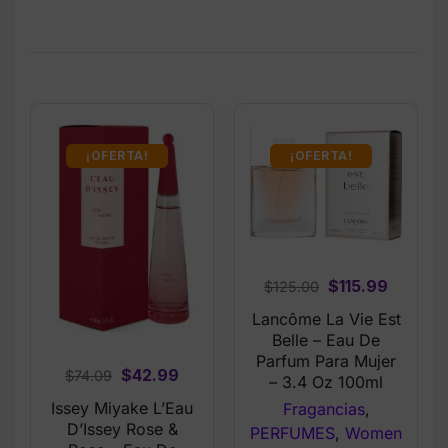
¡OFERTA!
¡OFERTA!
Original
Curren
$
115.99
$
125.00
price
price
Lancôme La Vie Est
was:
is:
Belle – Eau De
$125.00.
$115.99
Parfum Para Mujer
Original
Current
$
42.99
$
74.09
– 3.4 Oz 100ml
price
price
Issey Miyake L’Eau
Fragancias
,
was:
is:
D’Issey Rose &
PERFUMES
,
Women
$74.09.
$42.99.