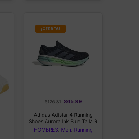
¡OFERTA!
Original
Current
$
65.99
$
126.31
price
price
Adidas Adistar 4 Running
was:
is:
Shoes Aurora Ink Blue Talla 9
$126.31.
$65.99.
HOMBRES
,
Men
,
Running
rrent