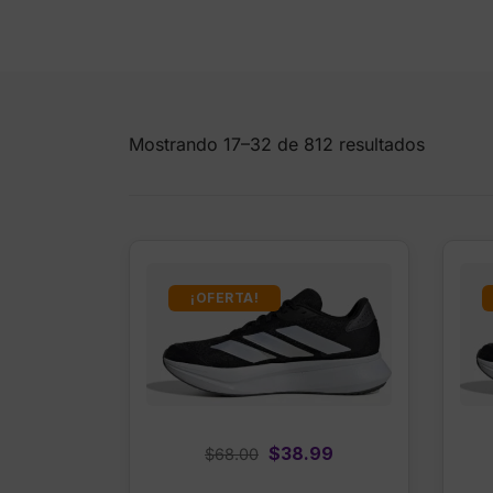
Mostrando 17–32 de 812 resultados
¡OFERTA!
Original
Current
$
38.99
$
68.00
price
price