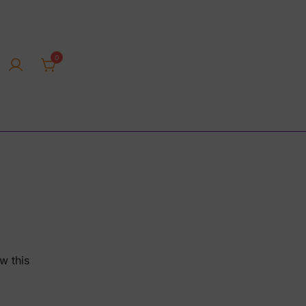
0
rica tienda online
w this