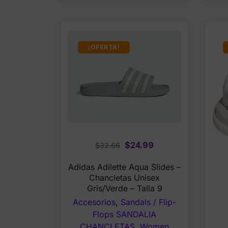
¡OFERTA!
Original
Current
$
24.99
$
32.66
price
price
Adidas Adilette Aqua Slides –
was:
is:
Chancletas Unisex
$32.66.
$24.99.
Gris/Verde – Talla 9
Accesorios
,
Sandals / Flip-
Flops SANDALIA
CHANCLETAS
,
Women