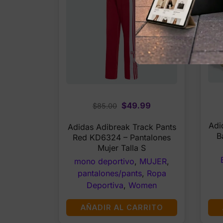
Original
Current
$
49.99
$
85.00
price
price
Adi
Adidas Adibreak Track Pants
was:
is:
B
Red KD6324 – Pantalones
$85.00.
$49.99.
Mujer Talla S
mono deportivo
,
MUJER
,
pantalones/pants
,
Ropa
Deportiva
,
Women
AÑADIR AL CARRITO