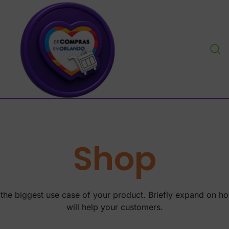
personal shopper envios a venezuela centro y sur ame
decomprasenorlandousa.com
Shop
 the biggest use case of your product. Briefly expand on ho
will help your customers.