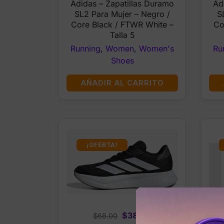
Adidas – Zapatillas Duramo
Ad
was:
is:
SL2 Para Mujer – Negro /
S
$68.00.
$38.99.
Core Black / FTWR White –
Co
Talla 5
Running
,
Women
,
Women's
Ru
Shoes
AÑADIR AL CARRITO
¡OFERTA!
Original
Current
$
38.99
$
68.00