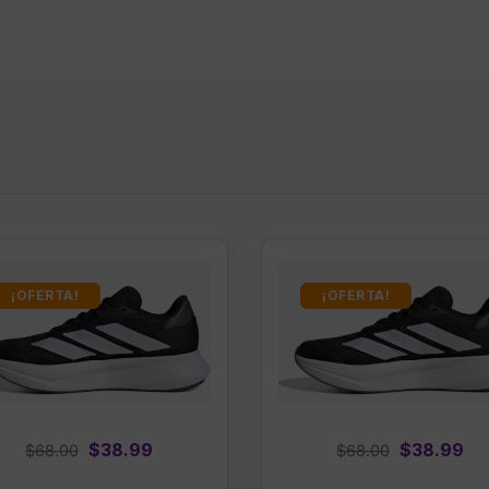
¡OFERTA!
¡OFERTA!
Original
Current
Original
Cu
$
38.99
$
38.99
$
68.00
$
68.00
price
price
price
pr