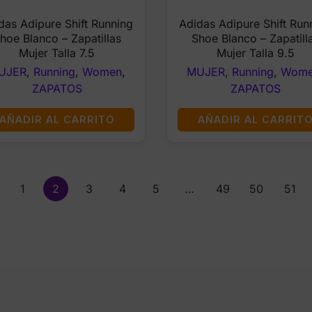
price
price
price
pri
das Adipure Shift Running
Adidas Adipure Shift Run
was:
is:
was:
is:
hoe Blanco – Zapatillas
Shoe Blanco – Zapatill
$80.00.
$44.99.
$80.00.
$4
Mujer Talla 7.5
Mujer Talla 9.5
UJER
,
Running
,
Women
,
MUJER
,
Running
,
Wom
ZAPATOS
ZAPATOS
AÑADIR AL CARRITO
AÑADIR AL CARRIT
1
2
3
4
5
…
49
50
51