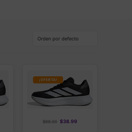
¡OFERTA!
rrent
Original
Current
$
38.99
$
68.00
ice
price
price