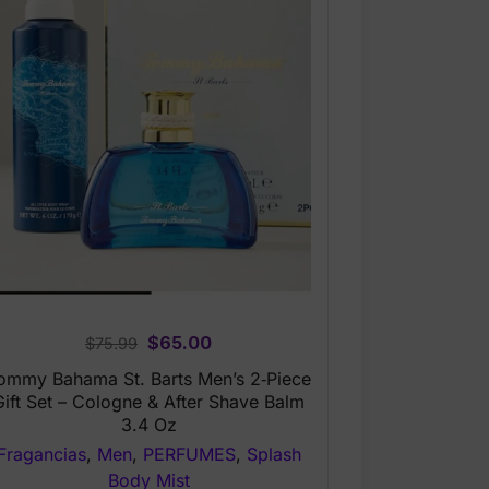
Original
Current
$
65.00
$
75.99
price
price
ommy Bahama St. Barts Men’s 2‑Piece
was:
is:
Gift Set – Cologne & After Shave Balm
$75.99.
$65.00.
3.4 Oz
Fragancias
,
Men
,
PERFUMES
,
Splash
Body Mist