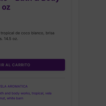
 oz
urrent
rice
tropical de coco blanco, brisa
s:
. 14.5 oz.
15.99.
IR AL CARRITO
VELA AROMATICA
ath and body works
,
tropical
,
vela
onut
,
white barn