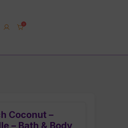
0
rica tienda online
ch Coconut –
le – Bath & Body