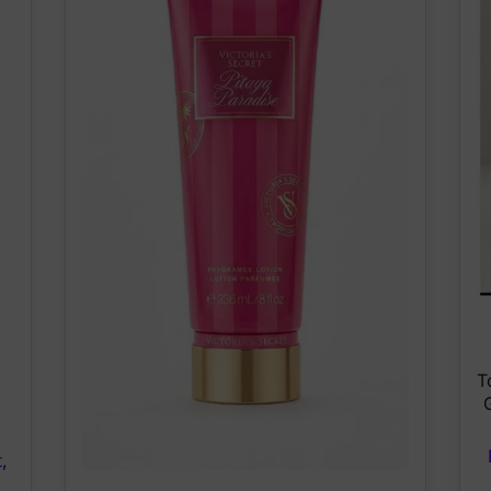
T
t
,