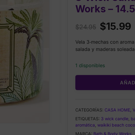
Works – 14.5
Original
C
$
15.99
$
24.95
price
p
Vela 3‑mechas con aroma 
was:
i
salada y maderas soleadas
$24.95.
$
1 disponibles
AÑAD
CATEGORÍAS:
CASA HOME
,
ETIQUETAS:
3 wick candle
,
b
aromática
,
waikiki beach coc
MARCA:
Bath & Body Works