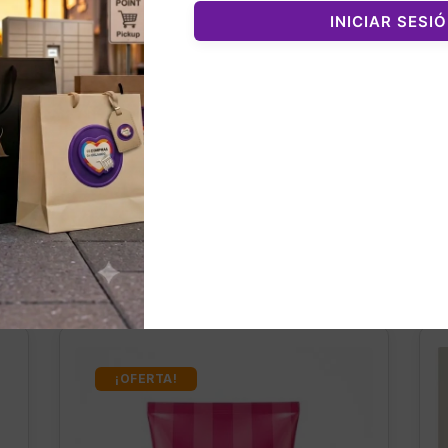
INICIAR SESI
nados
¡OFERTA!