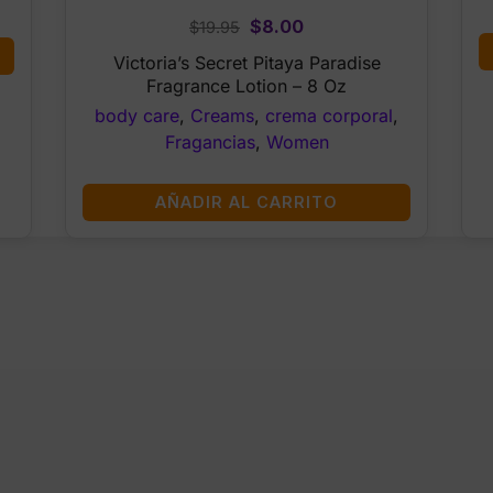
Original
Current
$
8.00
$
19.95
price
price
Victoria’s Secret Pitaya Paradise
was:
is:
Fragrance Lotion – 8 Oz
$19.95.
$8.00.
body care
,
Creams
,
crema corporal
,
Fragancias
,
Women
AÑADIR AL CARRITO