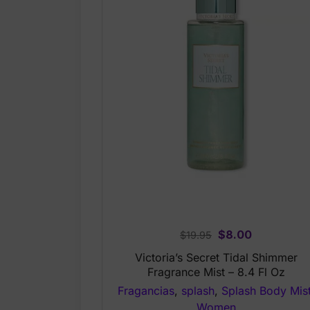
Original
Current
$
8.00
$
19.95
price
price
Victoria’s Secret Tidal Shimmer
was:
is:
Fragrance Mist – 8.4 Fl Oz
$19.95.
$8.00.
Fragancias
,
splash
,
Splash Body Mis
Women