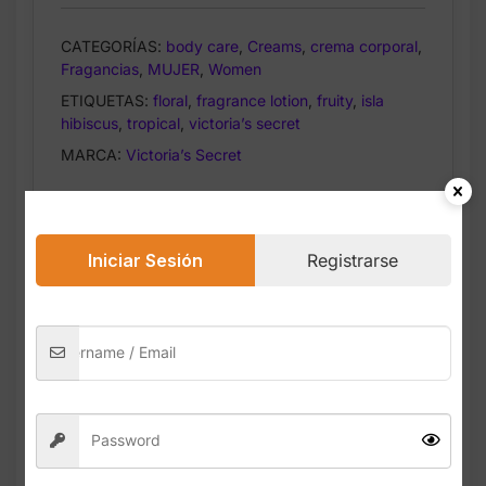
–
8
CATEGORÍAS:
body care
,
Creams
,
crema corporal
,
oz
Fragancias
,
MUJER
,
Women
cantidad
ETIQUETAS:
floral
,
fragrance lotion
,
fruity
,
isla
hibiscus
,
tropical
,
victoria’s secret
MARCA:
Victoria’s Secret
Safe & Secure Checkout
Iniciar Sesión
Registrarse
Descripción
Valoraciones (0)