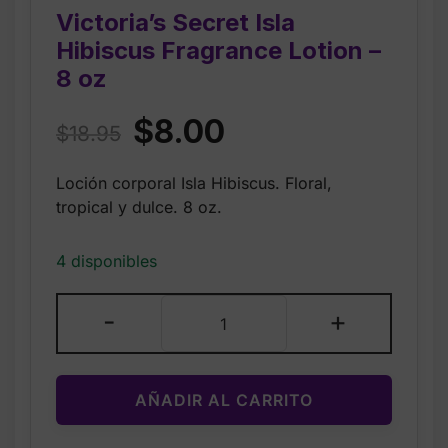
Victoria’s Secret Isla
Hibiscus Fragrance Lotion –
8 oz
Original
Current
$
8.00
$
18.95
price
price
Loción corporal Isla Hibiscus. Floral,
was:
is:
tropical y dulce. 8 oz.
$18.95.
$8.00.
4 disponibles
Victoria’s
-
+
Secret
Isla
Hibiscus
AÑADIR AL CARRITO
Fragrance
Lotion