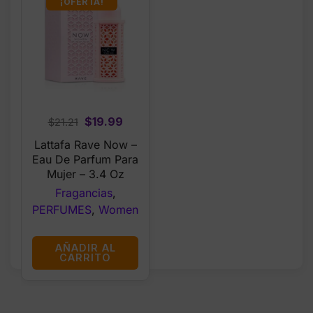
¡OFERTA!
Original
Current
$
19.99
$
21.21
price
price
Lattafa Rave Now –
was:
is:
Eau De Parfum Para
$21.21.
$19.99.
Mujer – 3.4 Oz
Fragancias
,
PERFUMES
,
Women
AÑADIR AL
CARRITO