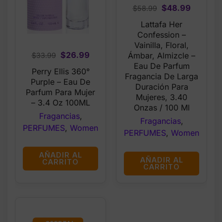
Original
Current
$
48.99
$
58.99
price
price
Lattafa Her
was:
is:
Confession –
$58.99.
$48.99.
Vainilla, Floral,
Original
Current
$
26.99
Ámbar, Almizcle –
$
33.99
Eau De Parfum
price
price
Perry Ellis 360°
Fragancia De Larga
was:
is:
Purple – Eau De
Duración Para
$33.99.
$26.99.
Parfum Para Mujer
Mujeres, 3.40
– 3.4 Oz 100ML
Onzas / 100 Ml
Fragancias
,
Fragancias
,
PERFUMES
,
Women
PERFUMES
,
Women
AÑADIR AL
AÑADIR AL
CARRITO
CARRITO