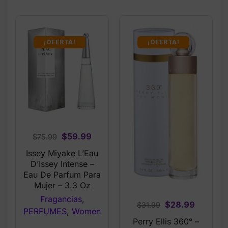
¡OFERTA!
¡OFERTA!
Original
Current
$
59.99
$
75.99
price
price
Issey Miyake L’Eau
was:
is:
D’Issey Intense –
$75.99.
$59.99.
Eau De Parfum Para
Mujer – 3.3 Oz
Fragancias
,
Original
Current
$
28.99
$
31.99
PERFUMES
,
Women
price
price
Perry Ellis 360° –