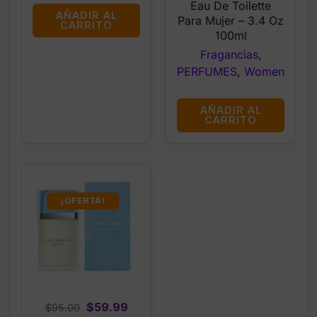
was:
is:
Eau De Toilette
AÑADIR AL
$31.99.
$28.99.
Para Mujer – 3.4 Oz
CARRITO
100ml
Fragancias
,
PERFUMES
,
Women
AÑADIR AL
CARRITO
¡OFERTA!
Original
Current
$
59.99
$
95.00