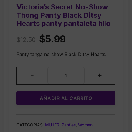
Victoria’s Secret No-Show
Thong Panty Black Ditsy
Hearts panty pantaleta hilo
Original
Current
$
5.99
$
12.50
price
price
Panty tanga no‑show Black Ditsy Hearts.
was:
is:
$12.50.
$5.99.
Victoria’s
-
+
Secret
No-
Show
AÑADIR AL CARRITO
Thong
Panty
Black
Ditsy
CATEGORÍAS:
MUJER
,
Panties
,
Women
Hearts