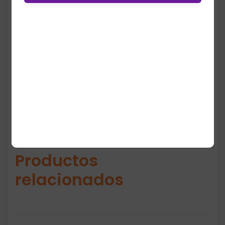
evita marcas incluso con prendas ajustadas,
mientras que el estampado Black Ditsy
Hearts aporta un toque femenino y
moderno. Ideal para uso diario gracias a su
comodidad, ligereza y ajuste true‑to‑size.
Productos
relacionados