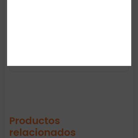
con suavidad y comodidad. Su tecnología
no‑show con bordes raw‑cut elimina las
líneas visibles bajo la ropa, mientras que las
tiras laterales añaden un toque moderno y
sensual. Es parte de la colección best‑seller
de Victoria’s Secret, reconocida por su
ajuste cómodo y su acabado invisible. Ideal
para uso diario o para outfits ajustados.
Productos
relacionados