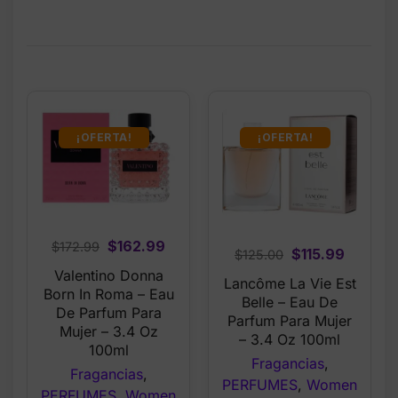
¡OFERTA!
¡OFERTA!
Original
Current
$
162.99
$
172.99
Original
Curren
$
115.99
$
125.00
price
price
price
price
Valentino Donna
Lancôme La Vie Est
was:
is:
Born In Roma – Eau
was:
is:
Belle – Eau De
$172.99.
$162.99.
De Parfum Para
$125.00.
$115.99
Parfum Para Mujer
Mujer – 3.4 Oz
– 3.4 Oz 100ml
100ml
Fragancias
,
Fragancias
,
PERFUMES
,
Women
PERFUMES
,
Women