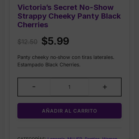
Victoria’s Secret No-Show
Strappy Cheeky Panty Black
Cherries
Original
Current
$
5.99
$
12.50
price
price
Panty cheeky no‑show con tiras laterales.
was:
is:
Estampado Black Cherries.
$12.50.
$5.99.
Victoria’s
-
+
Secret
No-
Show
AÑADIR AL CARRITO
Strappy
Cheeky
Panty
Black
CATEGORÍAS:
Lencería
,
MUJER
,
Panties
,
Women