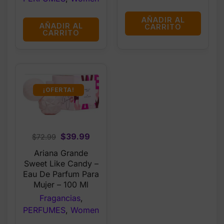
AÑADIR AL
AÑADIR AL
CARRITO
CARRITO
¡OFERTA!
Original
Current
$
39.99
$
72.99
price
price
Ariana Grande
was:
is:
Sweet Like Candy –
$72.99.
$39.99.
Eau De Parfum Para
Mujer – 100 Ml
Fragancias
,
PERFUMES
,
Women