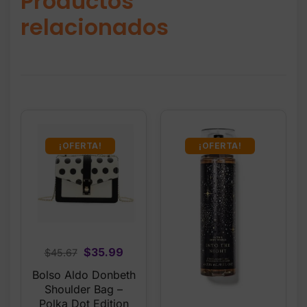
Productos
relacionados
¡OFERTA!
¡OFERTA!
Original
Current
$
35.99
$
45.67
price
price
Bolso Aldo Donbeth
was:
is:
Shoulder Bag –
$45.67.
$35.99.
Polka Dot Edition