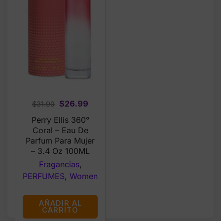
Original
Current
$
26.99
$
31.99
price
price
Perry Ellis 360°
was:
is:
Coral – Eau De
$31.99.
$26.99.
Parfum Para Mujer
– 3.4 Oz 100ML
Fragancias
,
PERFUMES
,
Women
AÑADIR AL
CARRITO