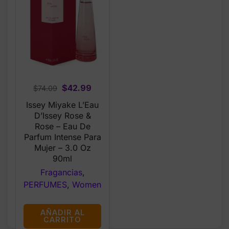
Original
Current
$
42.99
$
74.09
price
price
Issey Miyake L’Eau
was:
is:
D’Issey Rose &
$74.09.
$42.99.
Rose – Eau De
Parfum Intense Para
Mujer – 3.0 Oz
90ml
Fragancias
,
PERFUMES
,
Women
AÑADIR AL
CARRITO