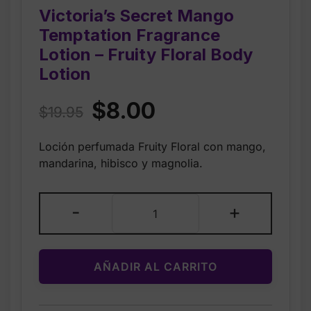
Victoria’s Secret Mango
Temptation Fragrance
Lotion – Fruity Floral Body
Lotion
Original
Current
$
8.00
$
19.95
price
price
Loción perfumada Fruity Floral con mango,
was:
is:
mandarina, hibisco y magnolia.
$19.95.
$8.00.
Victoria’s
-
+
Secret
Mango
Temptation
AÑADIR AL CARRITO
Fragrance
Lotion
–