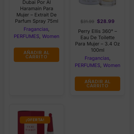
$57.99.
$49.99.
Dubai Por Al
Haramain Para
Mujer – Extrait De
Parfum Spray 75ml
Original
Current
$
28.99
$
31.99
price
price
Fragancias
,
Perry Ellis 360° –
was:
is:
PERFUMES
,
Women
Eau De Toilette
$31.99.
$28.99.
Para Mujer – 3.4 Oz
100ml
AÑADIR AL
CARRITO
Fragancias
,
PERFUMES
,
Women
AÑADIR AL
CARRITO
¡OFERTA!