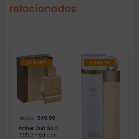
relacionados
¡OFERTA!
¡OFERTA!
Original
Current
$
49.99
$
57.99
price
price
Amber Oud Gold
was:
is:
999.9 – Edición