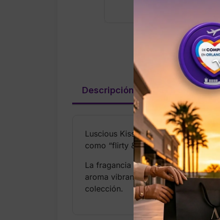
Descripción
Valoraciones (
Luscious Kisses Fragrance Mist es u
como “flirty & irresistible”, combin
La fragancia pertenece a la familia F
aroma vibrante y adictivo. Con más d
colección.