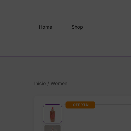
Saltar
al
contenido
Home
Shop
Inicio
/
Women
¡OFERTA!