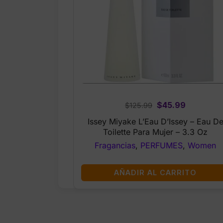
Original
Current
$
45.99
$
125.99
price
price
Issey Miyake L’Eau D’Issey – Eau D
was:
is:
Toilette Para Mujer – 3.3 Oz
$125.99.
$45.99.
Fragancias
,
PERFUMES
,
Women
AÑADIR AL CARRITO