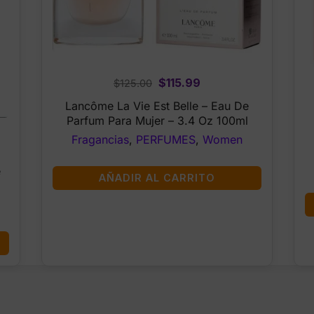
Original
Current
$
115.99
$
125.00
price
price
Lancôme La Vie Est Belle – Eau De
was:
is:
Parfum Para Mujer – 3.4 Oz 100ml
$125.00.
$115.99.
Fragancias
,
PERFUMES
,
Women
e
AÑADIR AL CARRITO