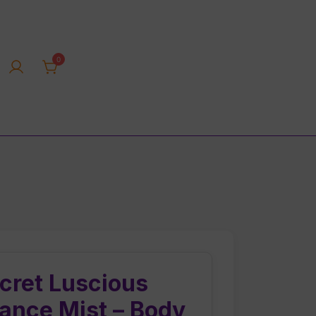
0
rica tienda online
ecret Luscious
ance Mist – Body