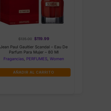
Original
Current
$
119.99
$
135.00
price
price
Jean Paul Gaultier Scandal – Eau De
was:
is:
Parfum Para Mujer – 80 Ml
$135.00.
$119.99.
Fragancias
,
PERFUMES
,
Women
AÑADIR AL CARRITO