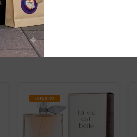
nados
¡OFERTA!