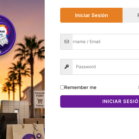
Safe & Secure Che
Floral
splash
Iniciar Sesión
cantidad
0)
n body mist de la colección The Archives Collection de Vict
Remember me
ando notas frutales y florales para un acabado dulce, jugoso
INICIAR SESI
ruity Floral e incluye notas de coco intenso, naranja Valenc
e 1,000 compras recientes y una calificación de 4.8 estrell