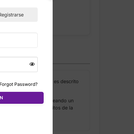
ckout
Registrarse
oria’s Secret. Su aroma es descrito
Forgot Password?
 y femenino.
ÓN
ia y flor de la pasión, creando un
as, es uno de los favoritos de la