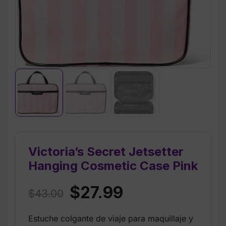
Victoria’s Secret Jetsetter
Hanging Cosmetic Case Pink
Original
Current
$
27.99
$
43.00
price
price
Estuche colgante de viaje para maquillaje y
was:
is: