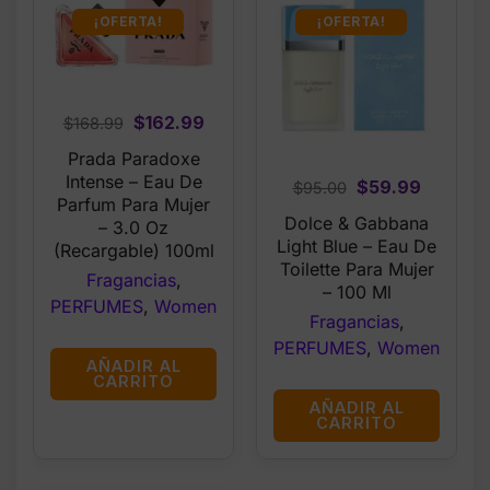
¡OFERTA!
¡OFERTA!
Original
Current
$
162.99
$
168.99
price
price
Prada Paradoxe
was:
is:
Intense – Eau De
Original
Current
$
59.99
$
95.00
$168.99.
$162.99.
Parfum Para Mujer
price
price
Dolce & Gabbana
– 3.0 Oz
was:
is:
Light Blue – Eau De
(Recargable) 100ml
$95.00.
$59.99.
Toilette Para Mujer
Fragancias
,
– 100 Ml
PERFUMES
,
Women
Fragancias
,
PERFUMES
,
Women
AÑADIR AL
CARRITO
AÑADIR AL
CARRITO