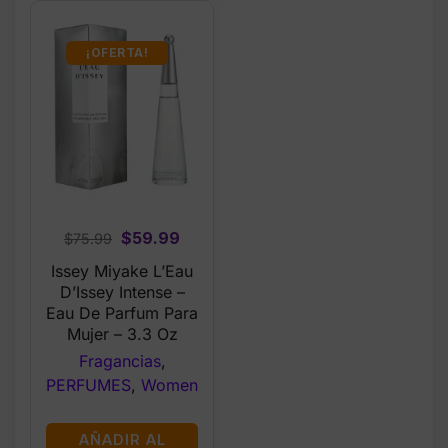
¡OFERTA!
Original
Current
$
59.99
$
75.99
price
price
Issey Miyake L’Eau
was:
is:
D’Issey Intense –
$75.99.
$59.99.
Eau De Parfum Para
Mujer – 3.3 Oz
Fragancias
,
PERFUMES
,
Women
AÑADIR AL