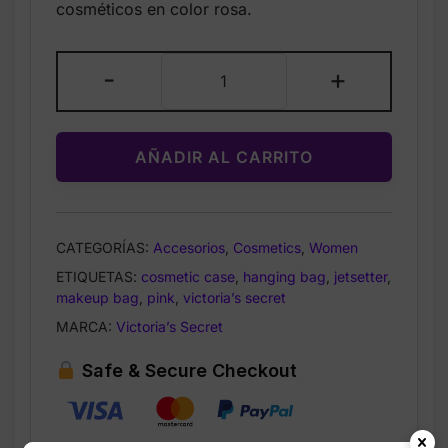
cosméticos en color rosa.
$43.00.
$27.99.
Victoria’s
-
+
Secret
Jetsetter
Hanging
AÑADIR AL CARRITO
Cosmetic
Case
Pink
cantidad
CATEGORÍAS:
Accesorios
,
Cosmetics
,
Women
ETIQUETAS:
cosmetic case
,
hanging bag
,
jetsetter
,
makeup bag
,
pink
,
victoria’s secret
MARCA:
Victoria’s Secret
Safe & Secure Checkout