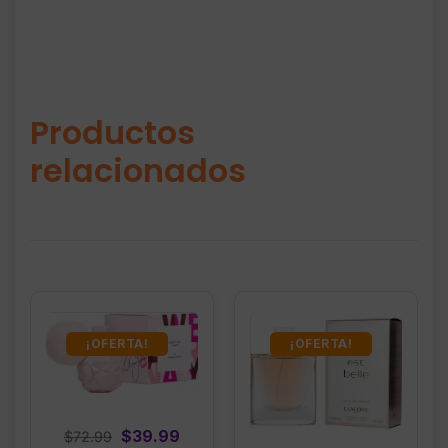
Productos
relacionados
¡OFERTA!
¡OFERTA!
Original
Current
$
39.99
$
72.99