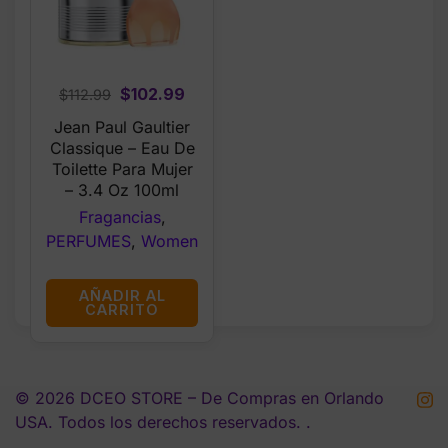
Original
Current
$
102.99
$
112.99
price
price
Jean Paul Gaultier
was:
is:
Classique – Eau De
$112.99.
$102.99.
Toilette Para Mujer
– 3.4 Oz 100ml
Fragancias
,
PERFUMES
,
Women
AÑADIR AL
CARRITO
© 2026 DCEO STORE – De Compras en Orlando
USA. Todos los derechos reservados. .