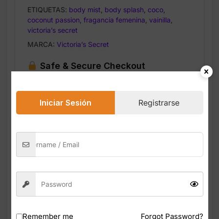
ETIQUETAS:
body mist
,
body splash
,
coco
,
coconut passion
,
fragancia femenina
,
vainilla
,
victoria’s secret
MARCA:
Victoria’s Secret
Safe & Secure Checkout
Iniciar Sesión
Registrarse
Descripción
Valoraciones (0)
El Coconut Passion Fragrance Mist de
Victoria’s Secret es un body splash icónico,
Remember me
Forgot Password?