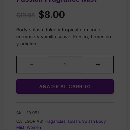
Original
Current
$
8.00
$
19.95
price
price
Body splash dulce y tropical con coco
was:
is:
cremoso y vainilla suave. Fresco, femenino
$19.95.
$8.00.
y adictivo.
BODY
-
+
FRAGRANCE
Coconut
Passion
AÑADIR AL CARRITO
Fragrance
Mist
cantidad
SKU:
19.951
CATEGORÍAS:
Fragancias
,
splash
,
Splash Body
Mist
,
Women