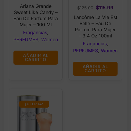
price
price
Ariana Grande
Original
Curren
$
115.99
$
125.00
was:
is:
Sweet Like Candy –
price
price
Lancôme La Vie Est
$72.99.
$39.99.
Eau De Parfum Para
was:
is:
Belle – Eau De
Mujer – 100 Ml
$125.00.
$115.99
Parfum Para Mujer
Fragancias
,
– 3.4 Oz 100ml
PERFUMES
,
Women
Fragancias
,
PERFUMES
,
Women
AÑADIR AL
CARRITO
AÑADIR AL
CARRITO
¡OFERTA!