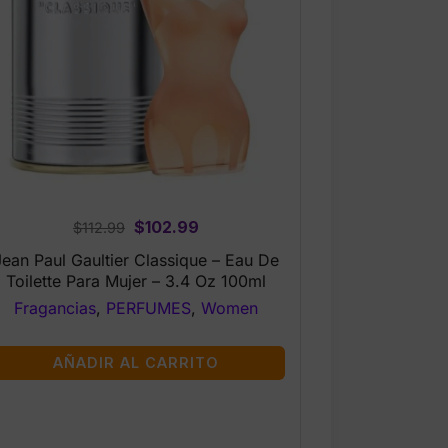
Original
Current
$
102.99
$
112.99
price
price
Jean Paul Gaultier Classique – Eau De
was:
is:
Toilette Para Mujer – 3.4 Oz 100ml
$112.99.
$102.99.
Fragancias
,
PERFUMES
,
Women
AÑADIR AL CARRITO