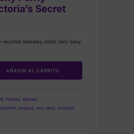
ctoria’s Secret
rrent
ice
recortes laterales, estilo Very Sexy.
.99.
AÑADIR AL CARRITO
ER
,
Panties
,
Women
lace trim
,
leopard
,
very sexy
,
victoria’s