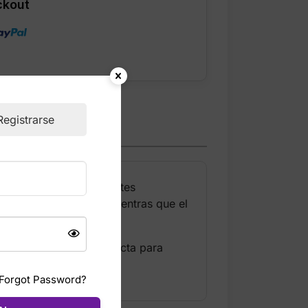
ckout
Registrarse
derna diseñada con cortes
nima y favorecedora, mientras que el
gura. Es una pieza perfecta para
saltar el diseño.
Forgot Password?