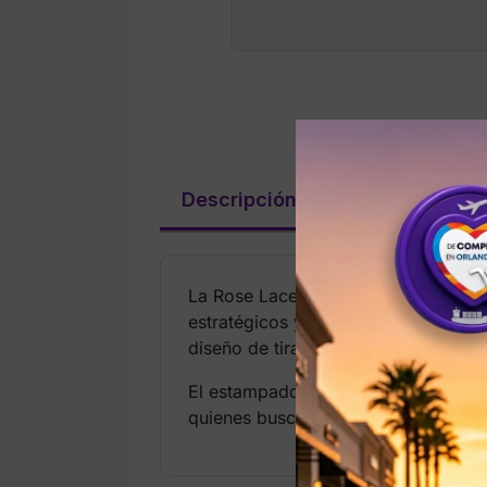
Descripción
Valoraciones (
La Rose Lace-Trim Cut-Out Cheeky P
estratégicos y encaje delicado que r
diseño de tiras y recortes crea un ef
El estampado Leopard aporta un toque
quienes buscan una panty llamativa,