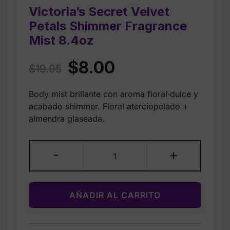
Victoria’s Secret Velvet
Petals Shimmer Fragrance
Mist 8.4oz
Original
Current
$
8.00
$
19.95
price
price
Body mist brillante con aroma floral‑dulce y
was:
is:
acabado shimmer. Floral aterciopelado +
$19.95.
$8.00.
almendra glaseada.
Victoria’s
-
+
Secret
Velvet
Petals
AÑADIR AL CARRITO
Shimmer
Fragrance
Mist