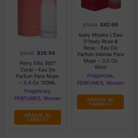
Original
Current
$
42.99
$
74.09
price
price
Issey Miyake L’Eau
was:
is:
D’Issey Rose &
$74.09.
$42.99.
Rose – Eau De
Original
Current
$
26.99
$
31.99
Parfum Intense Para
price
price
Mujer – 3.0 Oz
Perry Ellis 360°
90ml
was:
is:
Coral – Eau De
$31.99.
$26.99.
Fragancias
,
Parfum Para Mujer
– 3.4 Oz 100ML
PERFUMES
,
Women
Fragancias
,
PERFUMES
,
Women
AÑADIR AL
CARRITO
AÑADIR AL
CARRITO