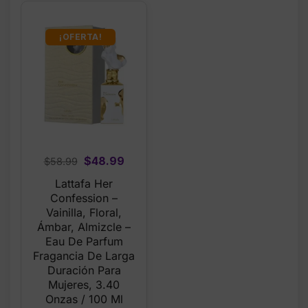
¡OFERTA!
Original
Current
$
48.99
$
58.99
price
price
Lattafa Her
was:
is:
Confession –
$58.99.
$48.99.
Vainilla, Floral,
Ámbar, Almizcle –
Eau De Parfum
Fragancia De Larga
Duración Para
Mujeres, 3.40
Onzas / 100 Ml