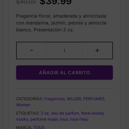
$
39.99
$
49.00
price
price
Fragancia floral, amaderada y almizclada
was:
is:
con mandarina, jazmín, peonía y almizcle
$49.00.
$39.99.
blanco. Presentación 3 oz.
Tous
-
+
L’eau
by
Tous
AÑADIR AL CARRITO
Eau
de
Parfum
Spray
CATEGORÍAS:
Fragancias
,
MUJER
,
PERFUMES
,
3
Women
oz
ETIQUETAS:
3 oz
,
eau de parfum
,
floral woody
for
musky
,
perfume mujer
,
tous
,
tous l’eau
Women
MARCA:
TOUS
cantidad