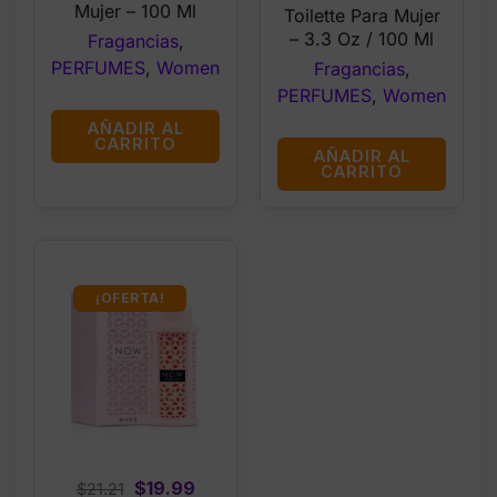
Mujer – 100 Ml
Toilette Para Mujer
– 3.3 Oz / 100 Ml
Fragancias
,
PERFUMES
,
Women
Fragancias
,
PERFUMES
,
Women
AÑADIR AL
CARRITO
AÑADIR AL
CARRITO
¡OFERTA!
Original
Current
$
19.99
$
21.21