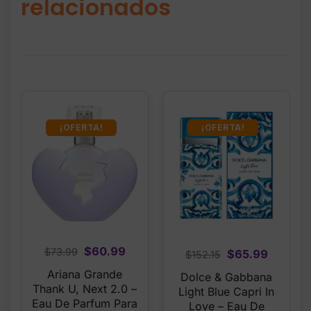
relacionados
¡OFERTA!
¡OFERTA!
Original
Current
$
60.99
$
73.99
Original
Current
$
65.99
$
152.15
price
price
price
price
Ariana Grande
Dolce & Gabbana
was:
is:
was:
is:
Thank U, Next 2.0 –
Light Blue Capri In
$73.99.
$60.99.
Eau De Parfum Para
$152.15.
$65.99.
Love – Eau De