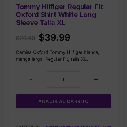
Tommy Hilfiger Regular Fit
Oxford Shirt White Long
Sleeve Talla XL
Original
Current
$
39.99
$
79.50
price
price
Camisa Oxford Tommy Hilfiger blanca,
was:
is:
manga larga, Regular Fit, talla XL.
$79.50.
$39.99.
Tommy
-
+
Hilfiger
Regular
Fit
AÑADIR AL CARRITO
Oxford
Shirt
White
Long
CATEGORÍAS:
Camisetas/franelas
,
HOMBRES
,
Men