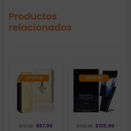
Productos
relacionados
¡OFERTA!
¡OFERTA!
Original
Current
Original
Curren
$
97.99
$
105.99
$
117.99
$
125.99