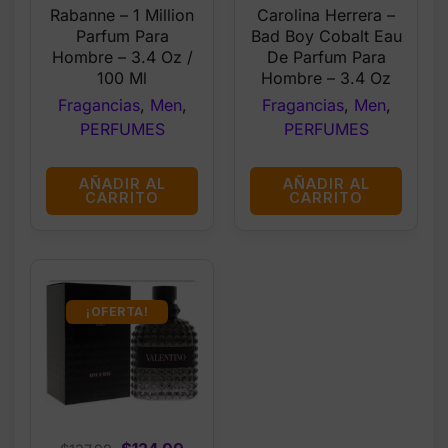
price
price
price
price
Rabanne – 1 Million
Carolina Herrera –
was:
is:
was:
is:
Parfum Para
Bad Boy Cobalt Eau
$117.99.
$97.99.
$125.99.
$105.9
Hombre – 3.4 Oz /
De Parfum Para
100 Ml
Hombre – 3.4 Oz
Fragancias
,
Men
,
Fragancias
,
Men
,
PERFUMES
PERFUMES
AÑADIR AL
AÑADIR AL
CARRITO
CARRITO
¡OFERTA!